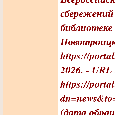
сбережений
библиотеке 
Новотроицка
https://portal
2026. -
URL 
https://porta
dn=news&to
(дата обращ