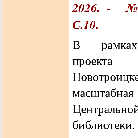
2026. - № 
С.10.
В рамках
проект
Новотроиц
масштабна
Централ
библиотеки.