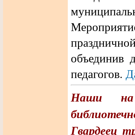
муниципальн
Мероприя
празднич
объединив д
педагогов.
Д
Наши на 
библиотечн
Гвардеец т