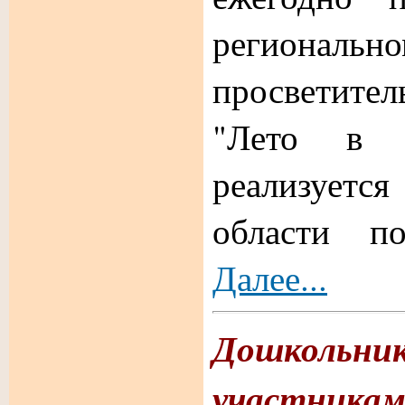
региональ
просветите
"Лето в п
реализуетс
области по
Далее...
Дошкол
участник