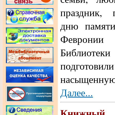
праздник, 
дню памяти
Феврони
Библио
подготови
насыщенн
Далее...
Книжны