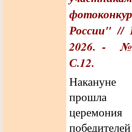
фотоконку
России" //
2026. - № 
С.12.
Накануне
прошла т
церемони
победите