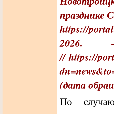
Новотроицк
празднике С
https://porta
2026
//
https://por
dn=news&to
(дата обращ
По случаю