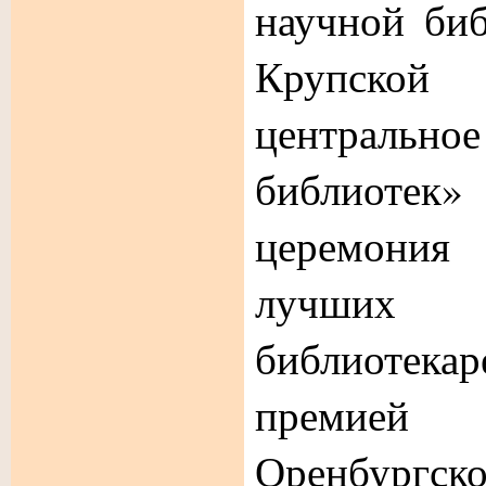
научной биб
Крупско
центрально
библиотек»
церемони
лучших 
библиоте
премией 
Оренбург