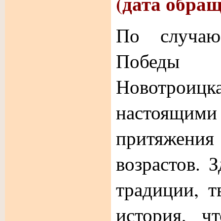
(дата обращ
По случаю
Победы
Новотроиц
настоящ
притяжения
возрастов. 
традиции, т
история, ч