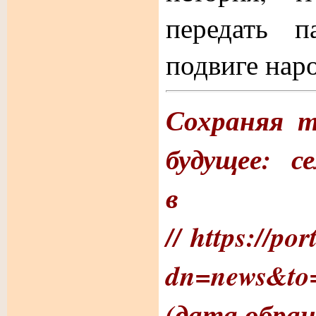
передать п
подвиге наро
Сохраняя т
будущее: с
в Нов
// https://po
dn=news&to
(дата обращ