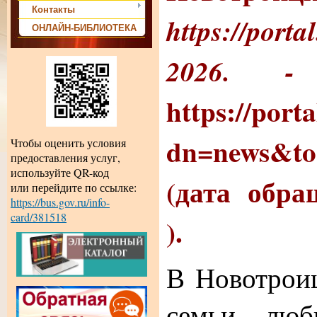
Контакты
https://porta
ОНЛАЙН-БИБЛИОТЕКА
2026.
https://port
dn=news&to
Чтобы оценить условия
предоставления услуг,
используйте QR-код
(дата обра
или перейдите по ссылке:
https://bus.gov.ru/info-
card/381518
).
В Новотрои
семьи, люб