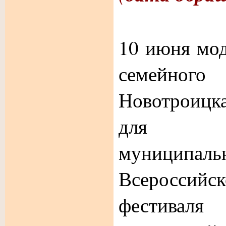
10 июня мод
семейного
Новотроицк
для п
муниципал
Всероссий
фестивал