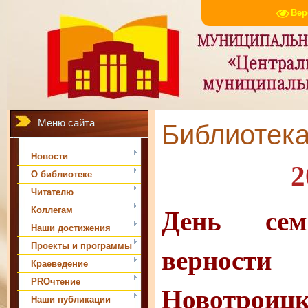
Вер
Меню сайта
Библиотек
Новости
2
О библиотеке
Читателю
День се
Коллегам
Наши достижения
верности
Проекты и программы
Краеведение
PROчтение
Новот
Наши публикации