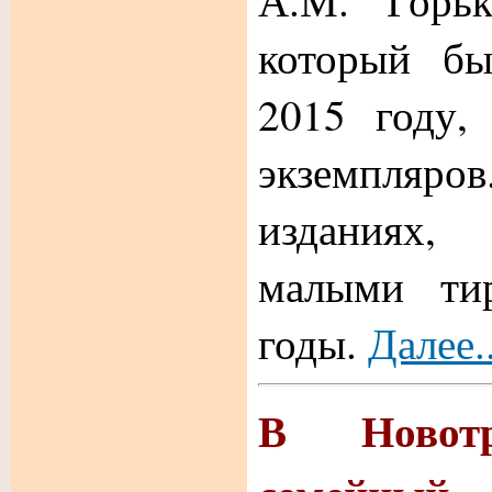
А.М. Горьк
который бы
2015 году,
экземпляро
изданиях
малыми ти
годы.
Далее..
В Новотр