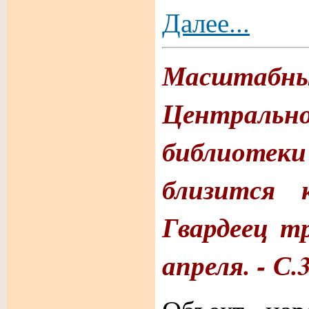
Далее...
Масшта
Централ
библиоте
близится
Гвардеец тр
апреля. - С.3