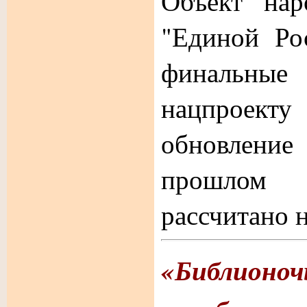
Объект нар
"Единой Ро
финальны
нацпрое
обновление
прошлом
рассчитано н
«Библионоч