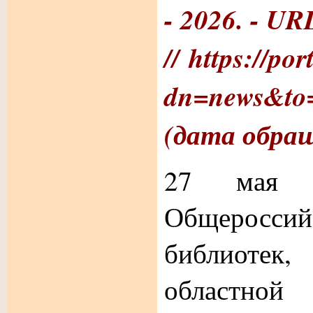
- 2026. -
URL
// https://po
dn=news&to
(дата обращ
27 мая 
Общерос
библиотек,
областной