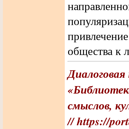
направ
популяри
привлече
общества к л
Диалоговая
«Библиотек
смыслов, ку
// https://por