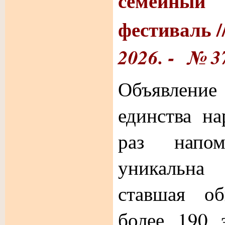
семейный 
фестиваль /
2026. - № 37
Объявление
единства н
раз напом
уникальн
ставшая о
более 190 