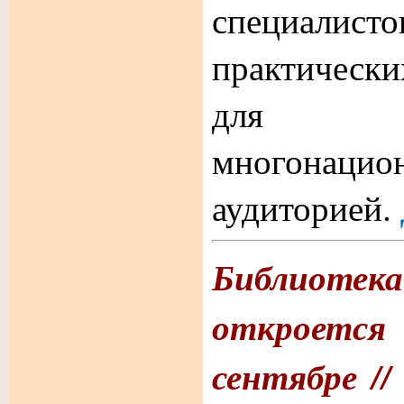
специалис
практическ
для 
многонацио
аудиторией.
Библиотека
откроетс
сентябре /