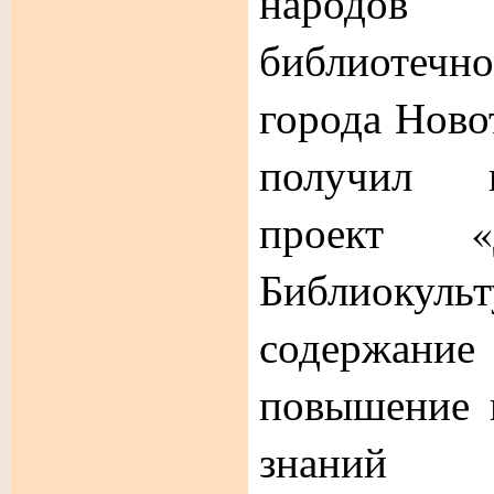
народо
библиотеч
города Ново
получил п
проект «
Библиоку
содержани
повышение 
знаний 