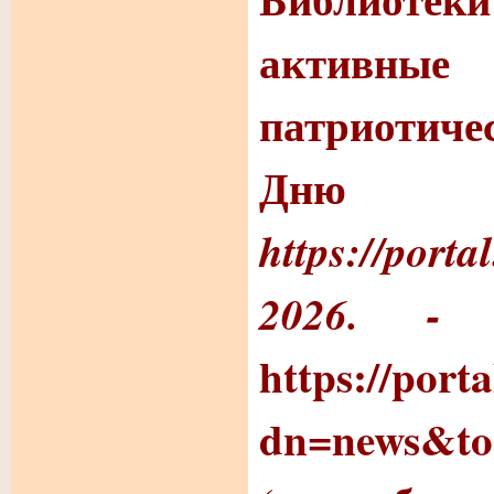
активны
патриотич
Дню П
https://porta
2026. 
https://port
dn=news&to