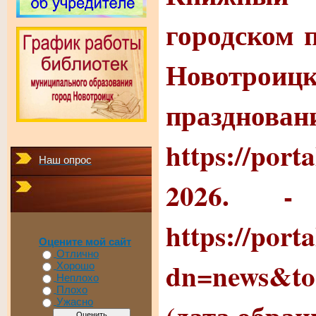
городском 
Новот
празднован
https://porta
Наш опрос
2026.
https://port
Оцените мой сайт
Отлично
dn=news&to
Хорошо
Неплохо
Плохо
(дата обращ
Ужасно