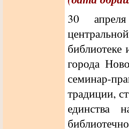
30 апрел
централь
библиотеке 
города Ново
семинар-пр
традиции, с
единства н
библиотеч