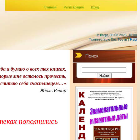
Главная
Регистрация
Вход
Четверг, 06.08.2026, 18:00
Приветствую Вас
Гость
|
RSS
Поиск
да я думаю о всех тех книгах,
торые мне осталось прочесть,
 считаю себя счастливцем…»
Жюль Ренар
теках пополнились