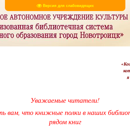
Версия для слабовидящих
«Ког
ко
я
Уважаемые читатели!
 вам, что книжные полки в наших библио
рядом книг