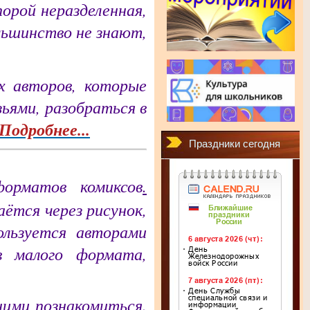
орой неразделенная,
ьшинство не знают,
х авторов, которые
ьями, разобраться в
Подробнее...
Праздники сегодня
орматов комиксов
.
ётся через рисунок,
ользуется авторами
в малого формата,
ними познакомиться.