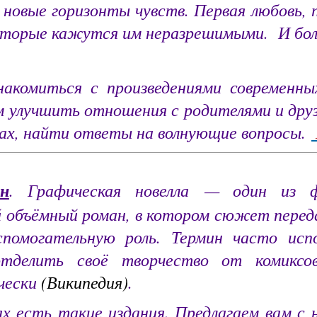
 новые горизонты чувств. Первая любовь, п
которые кажутся им неразрешимыми. И бол
накомиться с произведениями современны
 улучшить отношения с родителями и друз
ах, найти ответы на волнующие вопросы.
н
. Графическая новелла — один из ф
й объёмный роман
, в котором сюжет переда
помогательную роль. Термин часто исп
отделить своё творчество от комиксо
чески
(Википедия)
.
х есть такие издания. Предлагаем вам с 