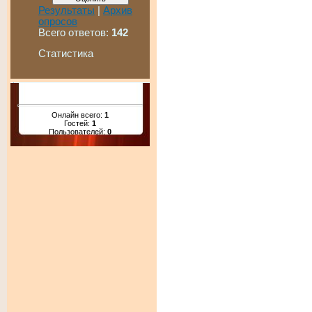
Результаты
|
Архив
опросов
Всего ответов:
142
Статистика
Онлайн всего:
1
Гостей:
1
Пользователей:
0