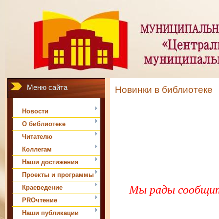
Меню сайта
Новинки в библиотеке
Новости
О библиотеке
Читателю
Коллегам
Наши достижения
Проекты и программы
Мы рады сообщить
Краеведение
PROчтение
Наши публикации