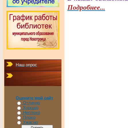
Подробнее...
Наш опрос
Оцените мой сайт
Отлично
Хорошо
Неплохо
Плохо
Ужасно