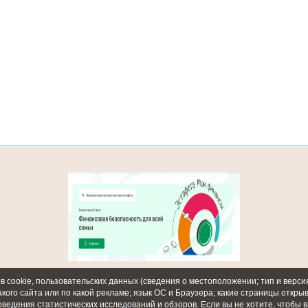
 cookie, пользовательских данных (сведения о местоположении; тип и версия
акого сайта или по какой рекламе; язык ОС и Браузера; какие страницы откры
оведения статистических исследований и обзоров. Если вы не хотите, чтобы 