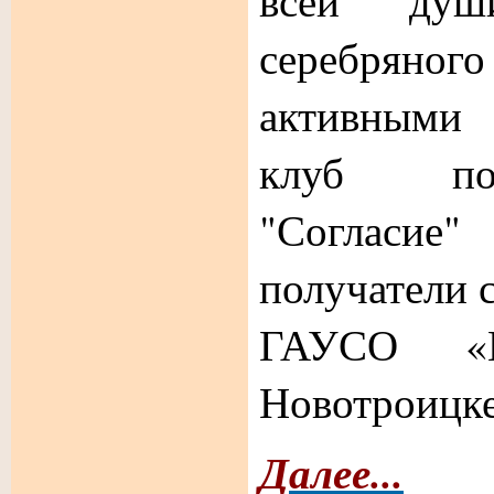
всей душ
серебряног
активными 
клуб по
"Согласи
получатели 
ГАУСО «
Новотроицке
Далее...