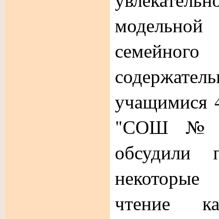
модельно
семейного
ч
содержате
учащимися 
"СОШ № 2
обсудили 
некоторы
чтение ка