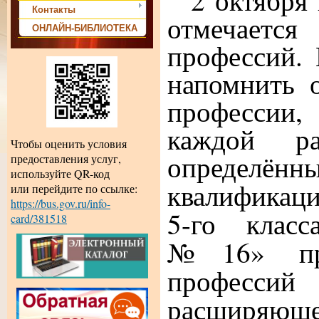
2 октября
Контакты
отмечаетс
ОНЛАЙН-БИБЛИОТЕКА
профессий.
напомнить 
профессии, 
каждой ра
Чтобы оценить условия
определё
предоставления услуг,
используйте QR-код
квалификац
или перейдите по ссылке:
https://bus.gov.ru/info-
5-го кла
card/381518
№16» про
профессий
расширяю