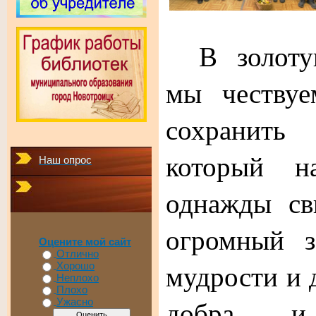
В золот
мы чествуе
сохранит
который н
Наш опрос
однажды св
огромный з
Оцените мой сайт
Отлично
мудрости и 
Хорошо
Неплохо
Плохо
добра и
Ужасно