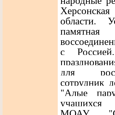
народные ре
Херсонска
области. У
памятна
воссоединен
с Россией.
празднован
для рос
сотрудник д
"Алые пару
учащихся 
МОАУ 