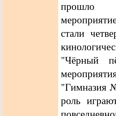
прошло
мероприятие
стали четве
кинологи
"Чёрный пё
мероприяти
"Гимназия №
роль играю
повседневн