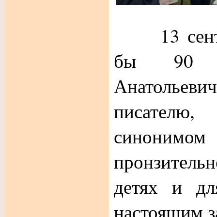
13 сентяб
бы 90 л
Анатольев
писателю,
синоним
пронзитель
детях и дл
настоящим з