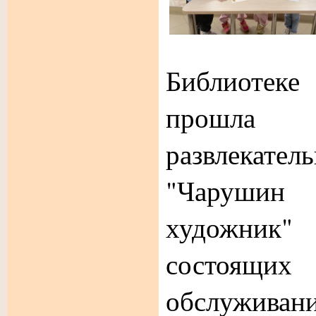
Библиотеке
прошла п
развлекате
"Чарушин
художник
состоящих
обслужив