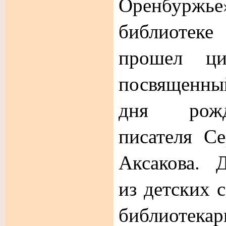
Оренбурж
библиотек
прошел ци
посвященн
дня рожд
писателя С
Аксакова. 
из детских
библиоте