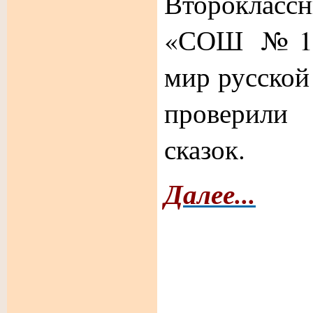
Второкла
«СОШ №13»
мир русской
проверили
сказок.
Далее...