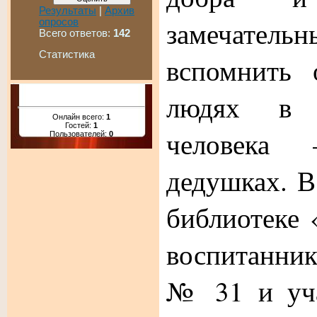
Результаты
|
Архив
замечатель
опросов
Всего ответов:
142
Статистика
вспомнить 
людях в 
Онлайн всего:
1
Гостей:
1
человека
Пользователей:
0
дедушках. В
библиотеке 
воспитанни
№ 31 и уча