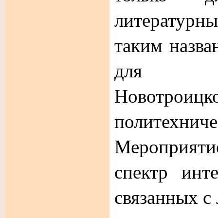
литературн
таким назва
для пер
Новотроицк
политехнич
Мероприяти
спектр инт
связанных с