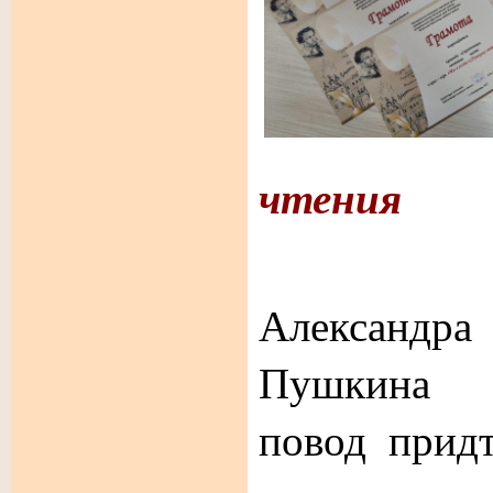
чтения
День 
Александ
Пушкина -
повод прид