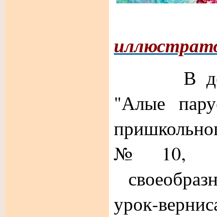
иллюстрат
В детско
"Алые пару
пришкольно
№10, 
своеобразн
урок-верни