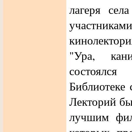
лагеря сел
участникам
кинолектор
"Ура, кани
состоялс
Библиотеке 
Лекторий б
лучшим фил