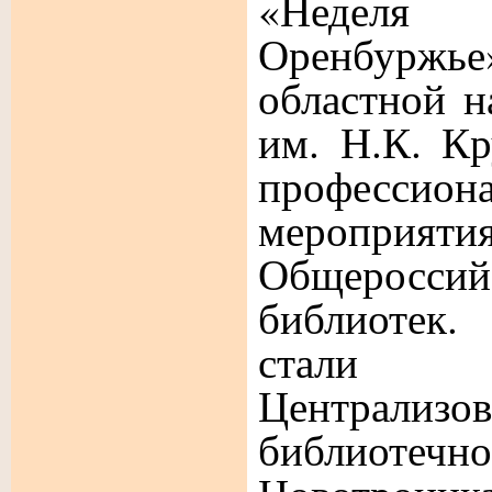
«Неделя
Оренбуржье
областной н
им. Н.К. Кр
профессион
мероприяти
Общерос
библиотек.
стали п
Централизо
библиотечн