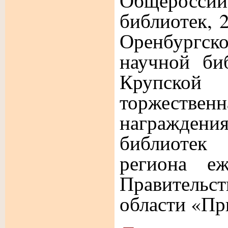
Общерос
библиотек, 2
Оренбург
научной би
Крупско
торжестве
награжд
библиотек 
региона еж
Правительс
области «Пр