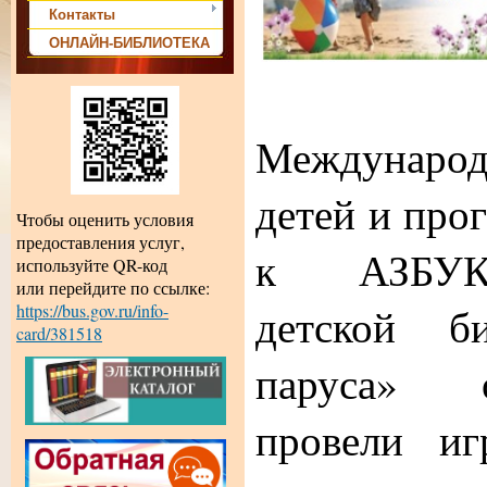
Контакты
ОНЛАЙН-БИБЛИОТЕКА
В р
Международ
детей и про
Чтобы оценить условия
предоставления услуг,
к АЗБУКЕ
используйте QR-код
или перейдите по ссылке:
детской б
https://bus.gov.ru/info-
card/381518
паруса» 
провели иг