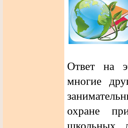
Ответ на э
многие дру
занимател
охране пр
школьных л