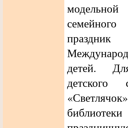
модельно
семейного
праздни
Международ
детей. Дл
детског
«Светляч
библиот
празднич