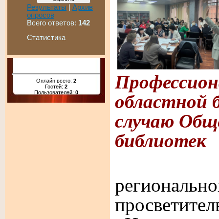
Результаты
|
Архив
опросов
Всего ответов:
142
Статистика
Профессион
Онлайн всего:
2
Гостей:
2
областной 
Пользователей:
0
случаю Общ
библиотек
региональ
просвети