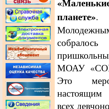
«Маленькие
планете»
.
Молодеж
собралось
пришкольны
МОАУ «СО
Это меро
настоящим
всех девчоно