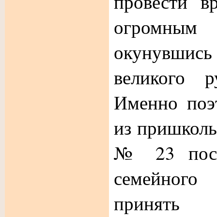
провести в
огромным 
окунувши
великого р
Именно поэ
из пришколь
№ 23 посе
семейног
принят