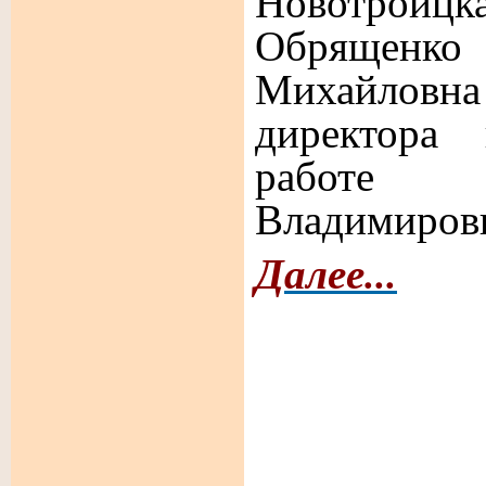
Новотрои
Обряще
Михайловн
директора 
работе 
Владимиров
Далее...