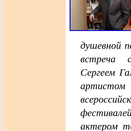
душевной п
встреча 
Сергеем Г
артистом 
всероссийс
фестивал
актером т