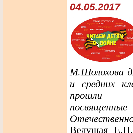
04.05.2017
М.Шолохова
д
и средних к
прошли у
посвяще
Отечественно
Ведущая Е.П.