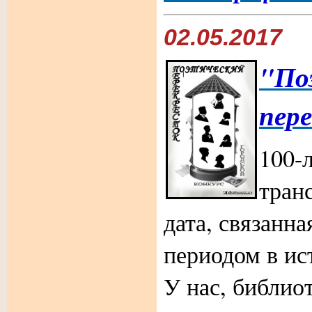
02.05.2017
"По
пер
100-
тран
дата, связанна
периодом в ис
У нас, библио