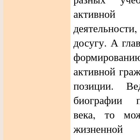
активной и
деятельност
досугу. А гла
формирова
активной гра
позиции. Ве
биографии п
века, то мо
жизненно