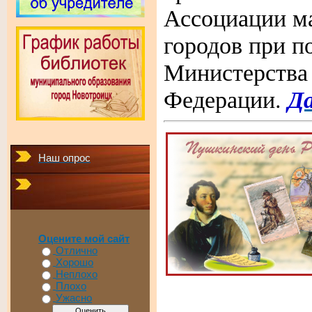
Ассоциации м
городов при п
Министерства
Да
Федерации.
Наш опрос
Оцените мой сайт
Отлично
Хорошо
Неплохо
Плохо
Ужасно