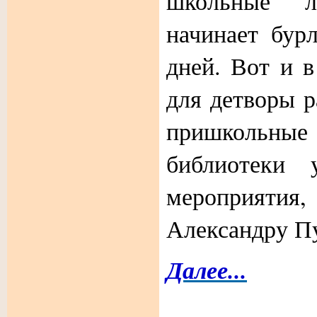
школьные л
начинает бур
дней. Вот и в
для детворы р
пришкольн
библиотеки 
мероприят
Александру П
Далее...