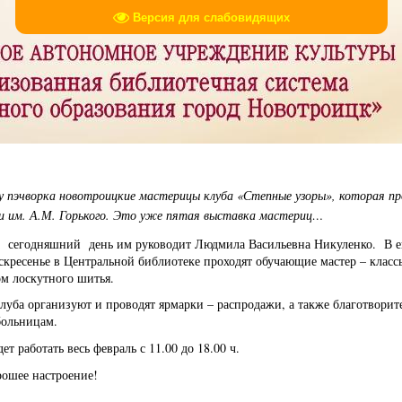
Версия для слабовидящих
у пэчворка новотроицкие мастерицы клуба «Степные узоры», которая пр
и им. А.М. Горького. Это уже пятая выставка мастериц…
На сегодняшний день им руководит Людмила Васильевна Никуленко. В е
оскресенье в Центральной библиотеке проходят обучающие мастер – кла
ом лоскутного шитья.
клуба организуют и проводят ярмарки – распродажи, а также благотворит
больницам.
т работать весь февраль с 11.00 до 18.00 ч.
рошее настроение!