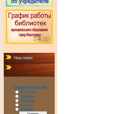
Наш опрос
Оцените мой сайт
Отлично
Хорошо
Неплохо
Плохо
Ужасно