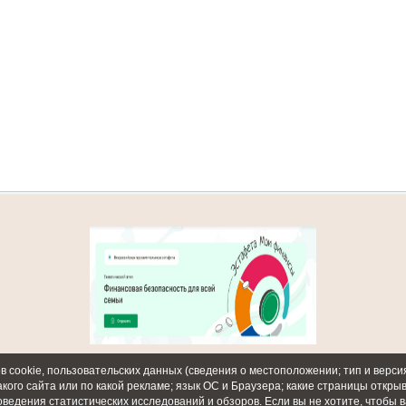
 cookie, пользовательских данных (сведения о местоположении; тип и версия
акого сайта или по какой рекламе; язык ОС и Браузера; какие страницы откры
оведения статистических исследований и обзоров. Если вы не хотите, чтобы 