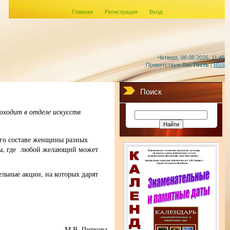
Главная
Регистрация
Вход
Четверг, 06.08.2026, 11:45
Приветствую Вас
Гость
|
RSS
Поиск
оходит в отделе искусств
го составе женщины разных
ссы, где любой желающий может
ельные акции, на которых дарят
М.В. Чиркова,