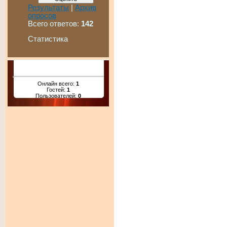
Результаты
|
Архив
опросов
Всего ответов:
142
Статистика
Онлайн всего:
1
Гостей:
1
Пользователей:
0