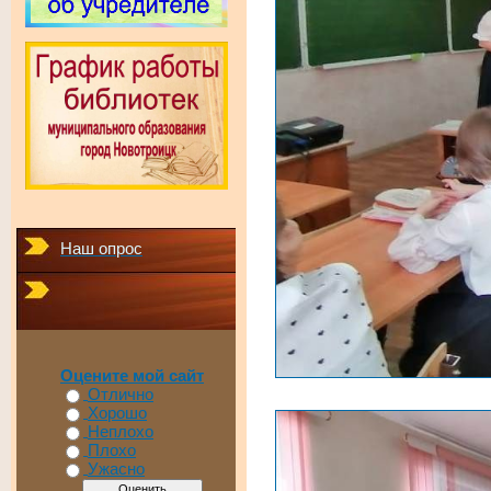
Наш опрос
Оцените мой сайт
Отлично
Хорошо
Неплохо
Плохо
Ужасно