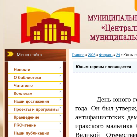
Меню сайта
Главная
»
2025
»
Февраль
»
24
» Юным ге
Юным героям посвящается
Новости
О библиотеке
Читателю
Коллегам
День юного г
Наши достижения
года.
Он был утверж
Проекты и программы
антифашистских дем
Краеведение
иракского мальчика 
PROчтение
Великой Отечеств
Наши публикации