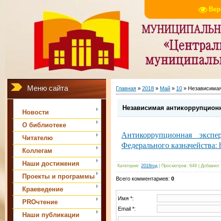
Вер
Меню сайта
Главная
»
2018
»
Май
»
10
» Независимая
Независимая антикоррупционн
Новости
О библиотеке
Антикоррупционная экспе
Читателю
Федерального казначейства: h
Коллегам
Наши достижения
Категория
:
2018год
|
Просмотров
:
649
|
Добавил
:
Проекты и программы
Всего комментариев
:
0
Краеведение
Имя *:
PROчтение
Email *:
Наши публикации