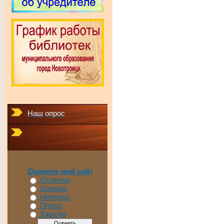
Наш опрос
Оцените мой сайт
Отлично
Хорошо
Неплохо
Плохо
Ужасно