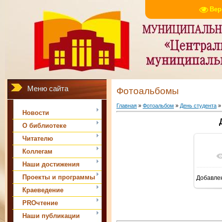
Вер
Меню сайта
Фотоальбомы
Главная
»
Фотоальбом
»
День студента
»
Новости
О библиотеке
Читателю
Коллегам
Наши достижения
Проекты и программы
Добавле
Краеведение
PROчтение
Наши публикации