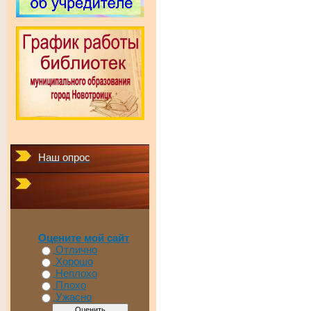
Наш опрос
Оцените мой сайт
Отлично
Хорошо
Неплохо
Плохо
Ужасно