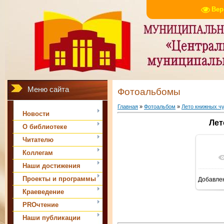
Вер
Меню сайта
Фотоальбомы
Главная
»
Фотоальбом
»
Лето книжных ч
Новости
Лет
О библиотеке
Читателю
Коллегам
В 
Наши достижения
Проекты и программы
Добавле
Краеведение
PROчтение
Наши публикации