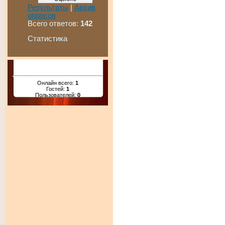
Результаты
|
Архив
опросов
Всего ответов:
142
Статистика
Онлайн всего:
1
Гостей:
1
Пользователей:
0