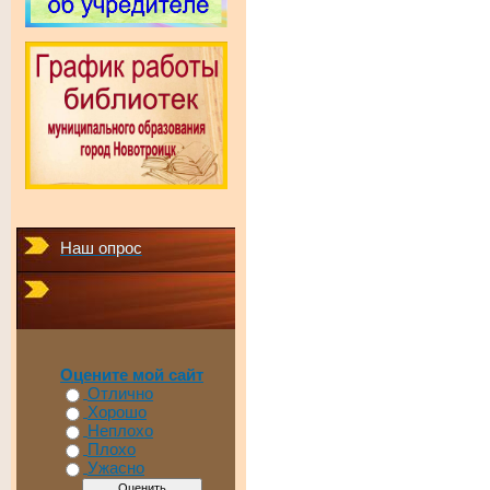
Наш опрос
Оцените мой сайт
Отлично
Хорошо
Неплохо
Плохо
Ужасно