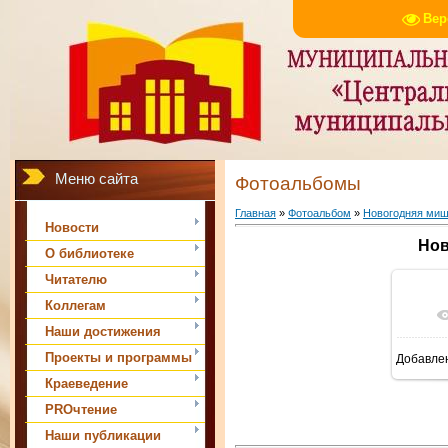
Вер
Меню сайта
Фотоальбомы
Главная
»
Фотоальбом
»
Новогодняя ми
Новости
Нов
О библиотеке
Читателю
Коллегам
Наши достижения
Проекты и программы
Добавле
Краеведение
PROчтение
Наши публикации