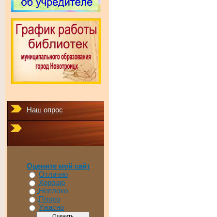
Наш опрос
Оцените мой сайт
Отлично
Хорошо
Неплохо
Плохо
Ужасно