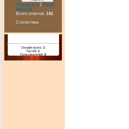
Результаты
|
Архив
опросов
Всего ответов:
142
Статистика
Онлайн всего:
1
Гостей:
1
Пользователей:
0