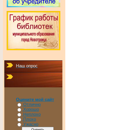
Наш опрос
Оцените мой сайт
Отлично
Хорошо
Неплохо
Плохо
Ужасно