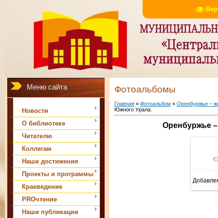
Вер
Меню сайта
Фотоальбомы
Главная
»
Фотоальбом
»
Оренбуржье – ж
Южного Урала.
Новости
О библиотеке
Оренбуржье –
Читателю
Коллегам
Наши достижения
Проекты и программы
Добавле
Краеведение
PROчтение
Наши публикации