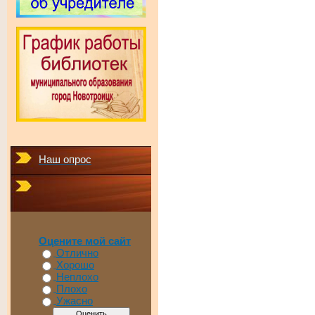
Наш опрос
Оцените мой сайт
Отлично
Хорошо
Неплохо
Плохо
Ужасно