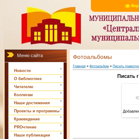
Вер
Меню сайта
Фотоальбомы
Главная
»
Фотоальбом
»
Писать грамотно
Новости
Писать г
О библиотеке
Читателю
Коллегам
Наши достижения
Проекты и программы
Добавле
Краеведение
PROчтение
Наши публикации