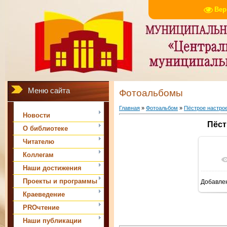
Вер
Меню сайта
Фотоальбомы
Главная
»
Фотоальбом
»
Пёстрое настр
Новости
Пёст
О библиотеке
Читателю
Коллегам
Наши достижения
Проекты и программы
Добавле
Краеведение
PROчтение
Наши публикации