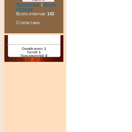
Результаты
|
Архив
опросов
Всего ответов:
142
Статистика
Онлайн всего:
1
Гостей:
1
Пользователей:
0