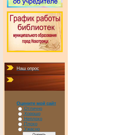
Наш опрос
Оцените мой сайт
Отлично
Хорошо
Неплохо
Плохо
Ужасно