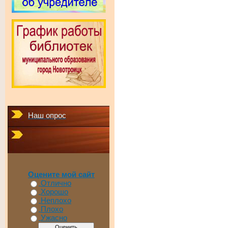
Наш опрос
Оцените мой сайт
Отлично
Хорошо
Неплохо
Плохо
Ужасно