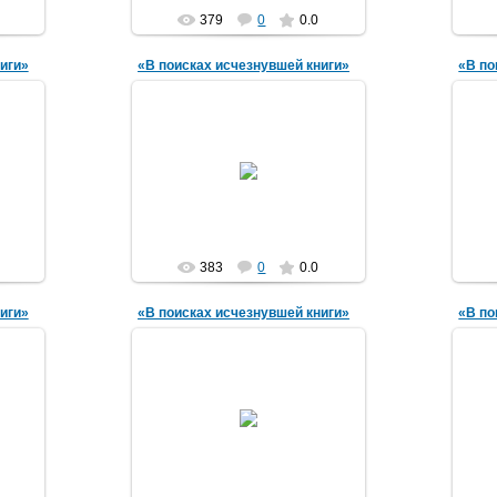
379
0
0.0
иги»
«В поисках исчезнувшей книги»
«В по
29.04.2016
amechnik
383
0
0.0
иги»
«В поисках исчезнувшей книги»
«В по
29.04.2016
amechnik