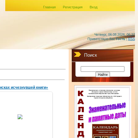
Главная
Регистрация
Вход
Четверг, 06.08.2026, 06:27
Приветствую Вас
Гость
|
RSS
Поиск
исках исчезнувшей книги»
29.04.2016
amechnik