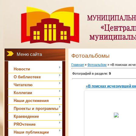
Меню сайта
Фотоальбомы
Главная
»
Фотоальбом
» «В поисках исче
Новости
Фотографий в разделе
:
9
О библиотеке
Читателю
«В поисках исчезнувшей кн
Коллегам
Наши достижения
Проекты и программы
29.04.2016
Краеведение
amechnik
PROчтение
Наши публикации