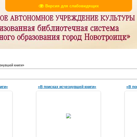
Версия для слабовидящих
знувшей книги»
иги»
«В поисках исчезнувшей книги»
«В по
29.04.2016
amechnik