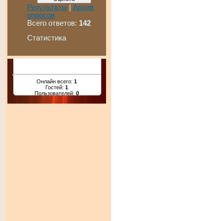
Результаты
|
Архив
опросов
Всего ответов:
142
Статистика
Онлайн всего:
1
Гостей:
1
Пользователей:
0