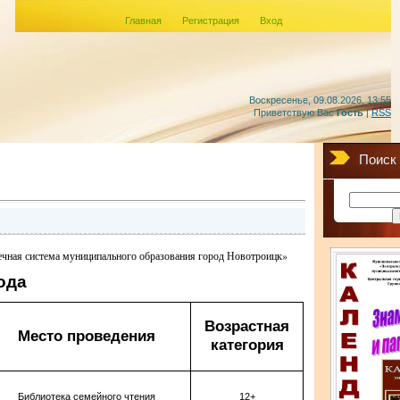
Главная
Регистрация
Вход
Воскресенье, 09.08.2026, 13:55
Приветствую Вас
Гость
|
RSS
Поиск
ечная система муниципального образования город Новотроицк»
ода
Возрастная
Место проведения
категория
Библиотека семейного чтения
12+