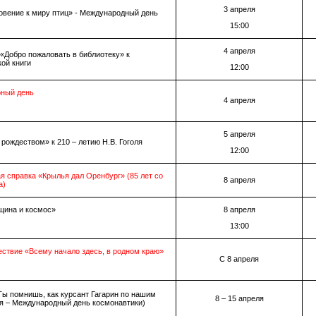
3 апреля
вение к миру птиц» - Международный день
15:00
4 апреля
«Добро пожаловать в библиотеку» к
ой книги
12:00
рный день
4 апреля
5 апреля
 рождеством» к 210 – летию Н.В. Гоголя
12:00
ая справка «Крылья дал Оренбург» (85 лет со
8 апреля
а)
щина и космос»
8 апреля
13:00
ествие «Всему начало здесь, в родном краю»
С 8 апреля
Ты помнишь, как курсант Гагарин по нашим
8 – 15 апреля
я – Международный день космонавтики)