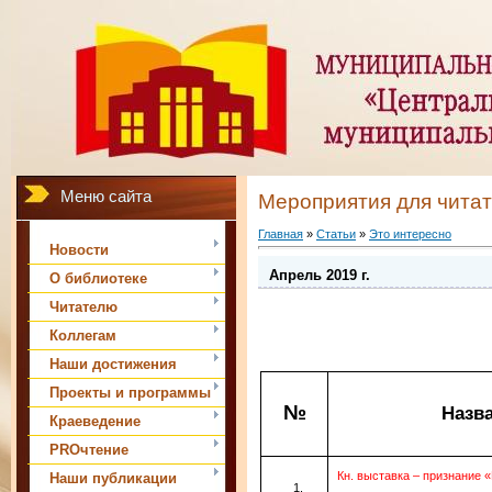
Меню сайта
Мероприятия для чита
Главная
»
Статьи
»
Это интересно
Новости
Апрель 2019 г.
О библиотеке
Читателю
Коллегам
Наши достижения
Проекты и программы
№
Назв
Краеведение
PROчтение
Кн. выставка – признание 
Наши публикации