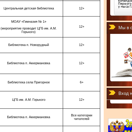
Центральная детская библиотека
12+
МОАУ «Гимназия № 1»
12+
Мы в с
(мероприятие проводит ЦГБ им. А.М.
Горького)
Библиотека п. Новорудный
12+
Библиотека п. Аккермановка
12+
Библиотека села Пригорное
6+
Вход н
ЦГБ им. А.М. Горького
12+
Все категории
Библиотека п. Аккермановка
читателей