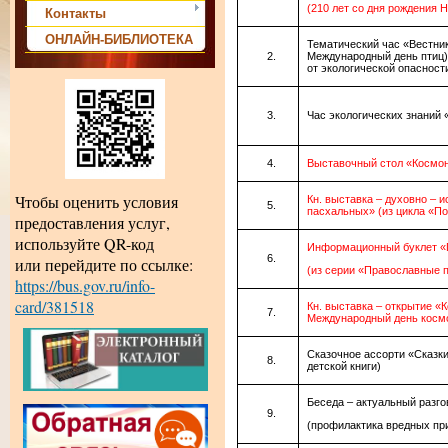
(210 лет со дня рождения Н
Контакты
ОНЛАЙН-БИБЛИОТЕКА
Тематический час «Вестник
Международный день птиц)
от экологической опасност
Час экологических знаний 
Выставочный стол «Космо
Чтобы оценить условия
Кн. выставка – духовно – 
пасхальных» (из цикла «П
предоставления услуг,
используйте QR-код
Информационный буклет «
или перейдите по ссылке:
(из серии «Православные п
https://bus.gov.ru/info-
card/381518
Кн. выставка – открытие «К
Международный день косм
Сказочное ассорти «Сказк
детской книги)
Беседа – актуальный разго
(профилактика вредных пр