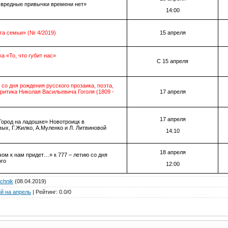
 вредные привычки времени нет»
14:00
га семьи» (№ 4/2019)
15 апреля
 «То, что губит нас»
С 15 апреля
т
со дня рождения русского прозаика, поэта,
критика Николая Васильевича Гоголя (1809 -
17 апреля
17 апреля
Город на ладошке» Новотроицк в
вых, Г.Жилко, А.Муленко и Л. Литвиновой
14:10
18 апреля
чом к нам придет…» к 777 – летию со дня
ого
12:00
chnik
(08.04.2019)
й на апрель
|
Рейтинг
:
0.0
/
0