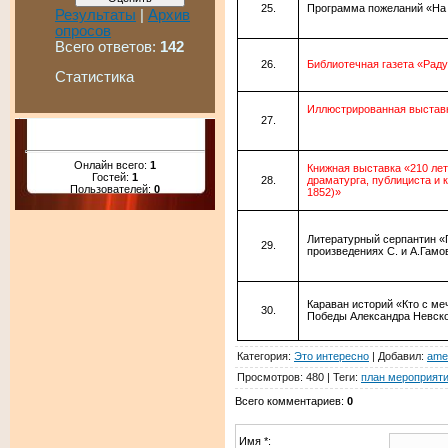
Программа пожеланий «На
Результаты
|
Архив
опросов
Всего ответов:
142
Библиотечная газета «Раду
Статистика
Иллюстрированная выставка
Онлайн всего:
1
Книжная выставка «210 ле
Гостей:
1
драматурга, публициста и 
Пользователей:
0
1852)»
Литературный серпантин «
произведениях С. и А.Гамо
Караван историй «Кто с ме
Победы Александра Невск
Категория
:
Это интересно
|
Добавил
:
ame
Просмотров
:
480
|
Теги
:
план мероприяти
Всего комментариев
:
0
Имя *: