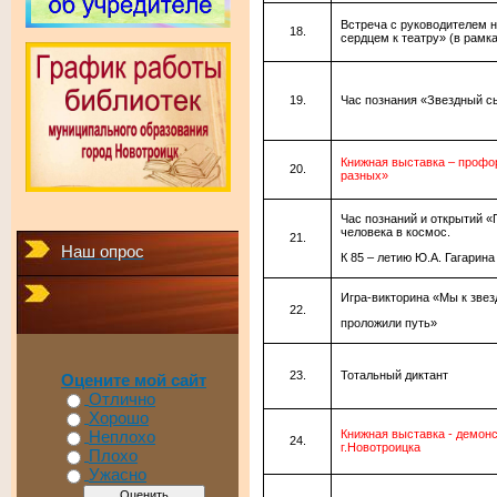
Встреча с руководителем 
сердцем к театру» (в рамк
Час познания «Звездный с
Книжная выставка – профо
разных»
Час познаний и открытий 
человека в космос.
Наш опрос
К 85 – летию Ю.А. Гагарина
Игра-викторина «Мы к зве
проложили путь»
Тотальный диктант
Оцените мой сайт
Отлично
Хорошо
Книжная выставка - демон
Неплохо
г.Новотроицка
Плохо
Ужасно