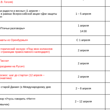
.В. Гоголя)
и радости и весны» (1 апреля –
 в рамках Всероссийской акции «Дни защиты
1 – 5 апреля
и»
1 апреля
«Птичьи разговоры»
14:00
навты из Оренбуржья»
С 1 апреля
исторический экскурс «Под звон колоколов
2 апреля
о страницам православного календаря»)
Пасха»
2 апреля
раздники на Руси»)
осмос: шаг до старта» (12 апреля –
2 апреля
онавтики)
и старой Дании» (к Международному дню
2 – 8 апреля
вор «Учусь говорить «Нет»»
2 – 12 апреля
ивычек)