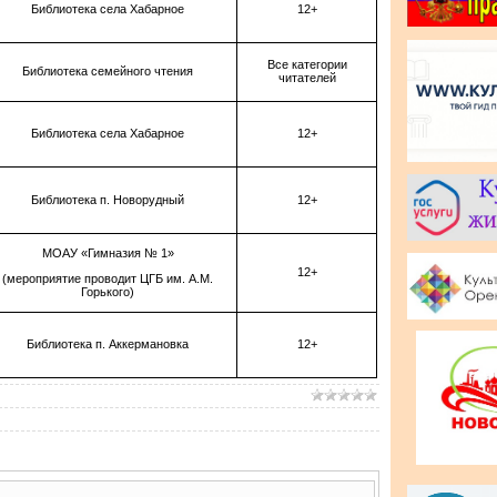
Библиотека села Хабарное
12+
Все категории
Библиотека семейного чтения
читателей
Библиотека села Хабарное
12+
Библиотека п. Новорудный
12+
МОАУ «Гимназия № 1»
12+
(мероприятие проводит ЦГБ им. А.М.
Горького)
Библиотека п. Аккермановка
12+