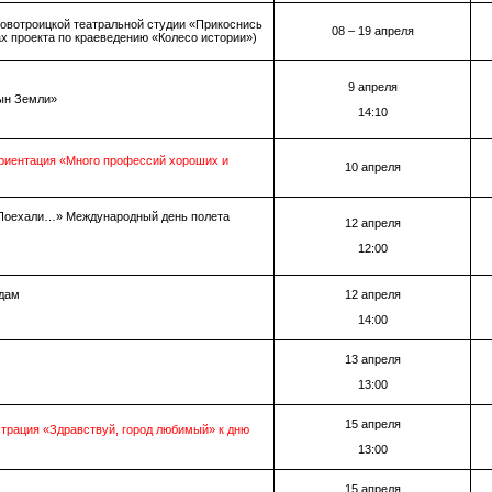
новотроицкой театральной студии «Прикоснись
08 – 19 апреля
ах проекта по краеведению «Колесо истории»)
9 апреля
ын Земли»
14:10
риентация «Много профессий хороших и
10 апреля
«Поехали…» Международный день полета
12 апреля
12:00
здам
12 апреля
14:00
13 апреля
13:00
15 апреля
страция «Здравствуй, город любимый» к дню
13:00
15 апреля