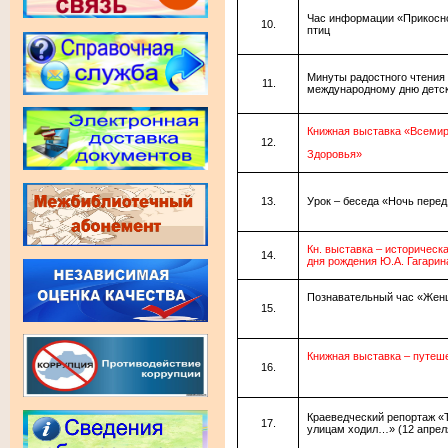
Час информации «Прикосно
птиц
Минуты радостного чтения 
международному дню детск
Книжная выставка «Всеми
Здоровья»
Урок – беседа «Ночь перед
Кн. выставка – историческ
дня рождения Ю.А. Гагарин
Познавательный час «Жен
Книжная выставка – путеш
Краеведческий репортаж «
улицам ходил…» (12 апрел