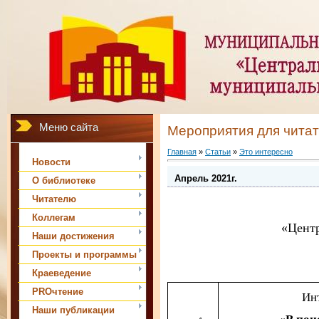
Меню сайта
Мероприятия для чита
Главная
»
Статьи
»
Это интересно
Новости
Апрель 2021г.
О библиотеке
Читателю
Коллегам
«Центр
Наши достижения
Проекты и программы
Краеведение
PROчтение
Ин
Наши публикации