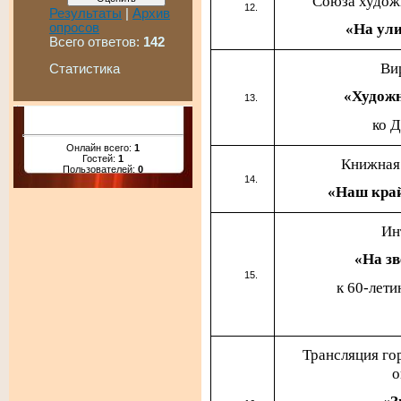
Союза худож
Результаты
|
Архив
опросов
«На ули
Всего ответов:
142
Ви
Статистика
«Художн
ко 
Онлайн всего:
1
Гостей:
1
Книжная 
Пользователей:
0
«Наш край
Ин
«На з
к 60-лети
Трансляция го
о