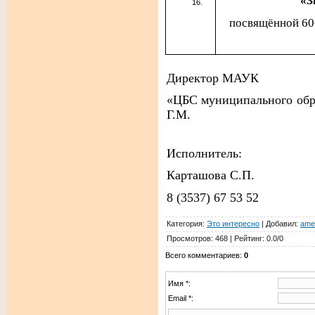
«З
посвящённой 60-
Директор МАУК
«ЦБС муници
Г.М.
Исполнитель:
Карташова С.П.
8 (3537) 67 53 52
Категория
:
Это интересно
|
Добавил
:
ame
Просмотров
:
468
|
Рейтинг
:
0.0
/
0
Всего комментариев
:
0
Имя *:
Email *: