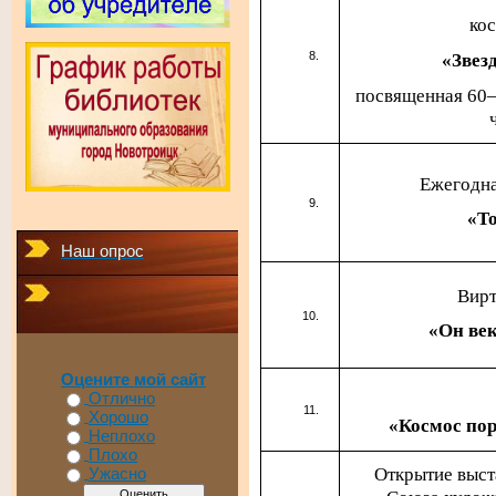
ко
«Звез
посвященная 60–
Ежегодна
«Т
Наш опрос
Вирт
«Он ве
Оцените мой сайт
Отлично
Хорошо
«Космос по
Неплохо
Плохо
Открытие выст
Ужасно