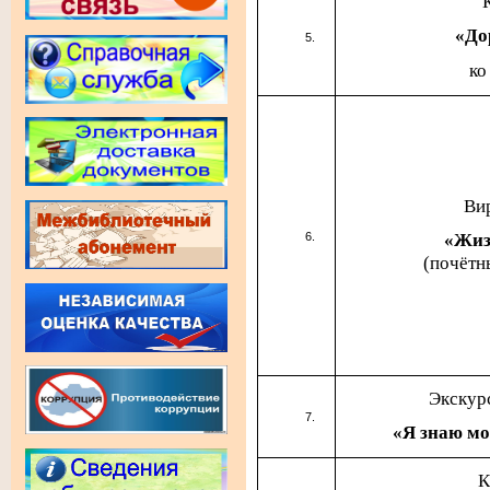
«До
ко
Ви
«Жиз
(почётны
Экскур
«Я знаю мо
К