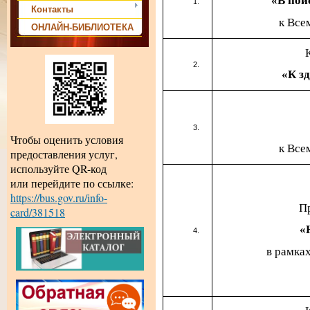
«В пои
Контакты
к Все
ОНЛАЙН-БИБЛИОТЕКА
«К з
Чтобы оценить условия
к Все
предоставления услуг,
используйте QR-код
или перейдите по ссылке:
https://bus.gov.ru/info-
П
card/381518
«
в рамка