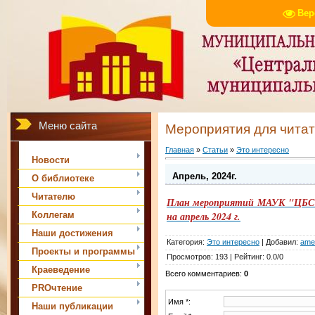
Вер
Меню сайта
Мероприятия для чита
Главная
»
Статьи
»
Это интересно
Новости
Апрель, 2024г.
О библиотеке
Читателю
План мероприятий МАУК "ЦБС м
Коллегам
на апрель 2024 г.
Наши достижения
Категория
:
Это интересно
|
Добавил
:
ame
Проекты и программы
Просмотров
:
193
|
Рейтинг
:
0.0
/
0
Краеведение
Всего комментариев
:
0
PROчтение
Имя *:
Наши публикации