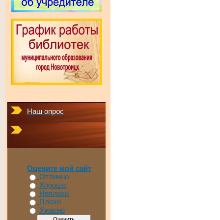
Наш опрос
Оцените мой сайт
Отлично
Хорошо
Неплохо
Плохо
Ужасно