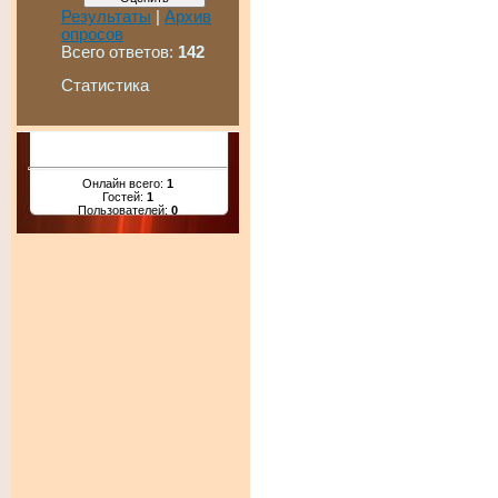
Результаты
|
Архив
опросов
Всего ответов:
142
Статистика
Онлайн всего:
1
Гостей:
1
Пользователей:
0