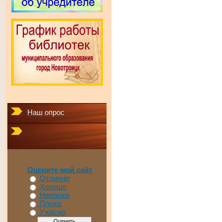
Наш опрос
Оцените мой сайт
Отлично
Хорошо
Неплохо
Плохо
Ужасно