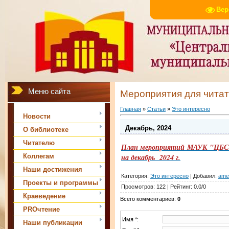
Вер
Меню сайта
Мероприятия для чита
Главная
»
Статьи
»
Это интересно
Новости
Декабрь, 2024
О библиотеке
Читателю
План мероприятий МАУК "ЦБС м
Коллегам
на декабрь 2024 г.
Наши достижения
Категория
:
Это интересно
|
Добавил
:
ame
Проекты и программы
Просмотров
:
122
|
Рейтинг
:
0.0
/
0
Краеведение
Всего комментариев
:
0
PROчтение
Имя *:
Наши публикации