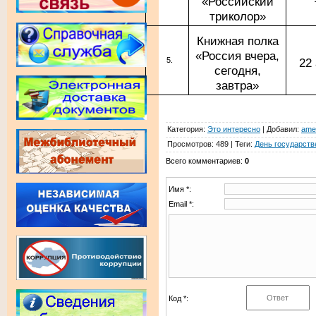
«Российский
триколор»
Книжная полка
«Россия вчера,
22
сегодня,
завтра»
Категория
:
Это интересно
|
Добавил
:
ame
Просмотров
:
489
|
Теги
:
День государств
Всего комментариев
:
0
Имя *:
Email *:
Код *: