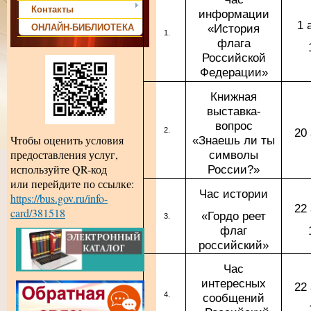
Контакты
информации
1 
«История
ОНЛАЙН-БИБЛИОТЕКА
флага
Российской
Федерации»
Книжная
выставка-
вопрос
20
Чтобы оценить условия
«Знаешь ли ты
предоставления услуг,
символы
используйте QR-код
России?»
или перейдите по ссылке:
Час истории
https://bus.gov.ru/info-
22
card/381518
«Гордо реет
флаг
российский»
Час
интересных
22
сообщений