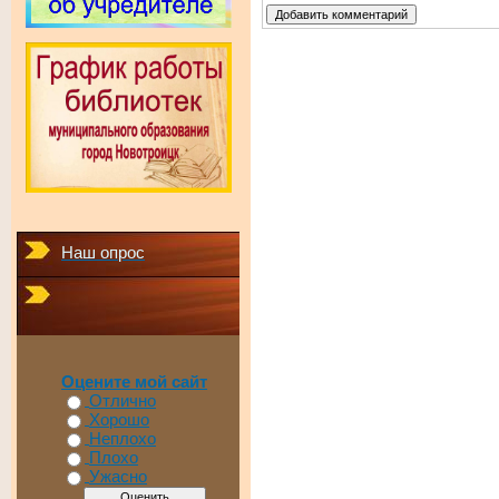
Наш опрос
Оцените мой сайт
Отлично
Хорошо
Неплохо
Плохо
Ужасно