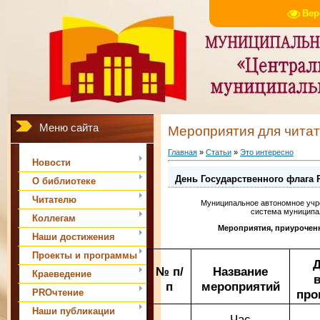
Вер
Меню сайта
Мероприятия для чита
Главная
»
Статьи
»
Это интересно
Новости
День Государственного флага 
О библиотеке
Читателю
Муниципальное автономное учр
система муниципа
Коллегам
Мероприятия, приурочен
Наши достижения
Проекты и программы
Д
№ п/
Название
Краеведение
п
мероприятий
PROчтение
про
Наши публикации
Час