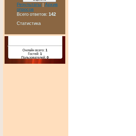
Результаты
|
Архив
опросов
Всего ответов:
142
Статистика
Онлайн всего:
1
Гостей:
1
Пользователей:
0