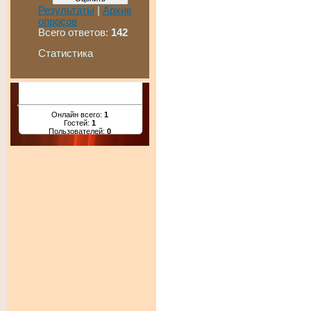
Результаты
|
Архив
опросов
Всего ответов:
142
Статистика
Онлайн всего:
1
Гостей:
1
Пользователей:
0