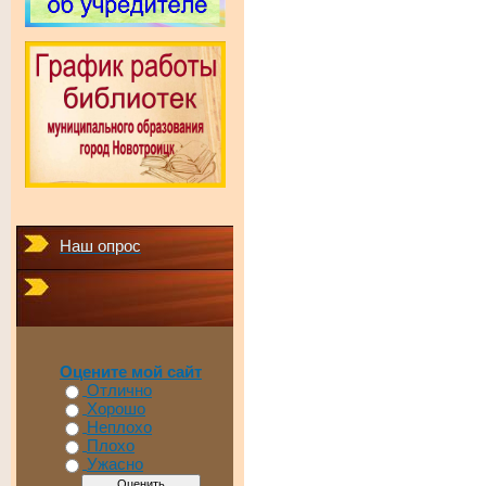
Наш опрос
Оцените мой сайт
Отлично
Хорошо
Неплохо
Плохо
Ужасно