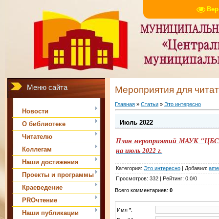
Вер
Меню сайта
Мероприятия для чита
Главная
»
Статьи
»
Это интересно
Новости
Июль 2022
О библиотеке
Читателю
План мероприятий МАУК "ЦБС м
Коллегам
на июль 2022 г.
Наши достижения
Категория
:
Это интересно
|
Добавил
:
ame
Проекты и программы
Просмотров
:
332
|
Рейтинг
:
0.0
/
0
Краеведение
Всего комментариев
:
0
PROчтение
Имя *:
Наши публикации