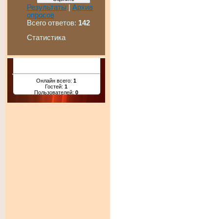
Результаты
|
Архив
опросов
Всего ответов:
142
Статистика
Онлайн всего:
1
Гостей:
1
Пользователей:
0