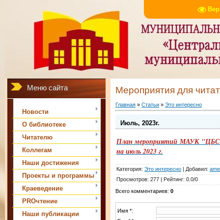
Вер
Меню сайта
Мероприятия для чита
Главная
»
Статьи
»
Это интересно
Новости
Июль, 2023г.
О библиотеке
Читателю
План мероприятий МАУК "ЦБС м
Коллегам
на июль 2023 г.
Наши достижения
Категория
:
Это интересно
|
Добавил
:
ame
Проекты и программы
Просмотров
:
277
|
Рейтинг
:
0.0
/
0
Краеведение
Всего комментариев
:
0
PROчтение
Имя *:
Наши публикации