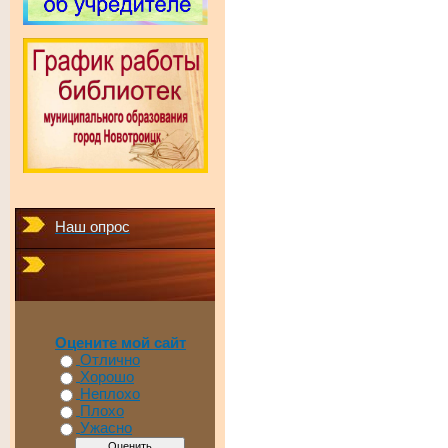
Наш опрос
Оцените мой сайт
Отлично
Хорошо
Неплохо
Плохо
Ужасно