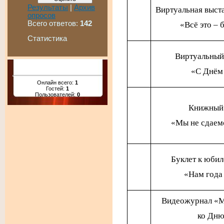
Результаты
|
Архив
Виртуальная выст
опросов
Всего ответов:
142
«Всё это – 
Статистика
Виртуальный
«С Днём
Онлайн всего:
1
Гостей:
1
Пользователей:
0
Книжный
«Мы не сдаем
Буклет к юби
«Нам года 
Видеожурнал «М
ко Дню