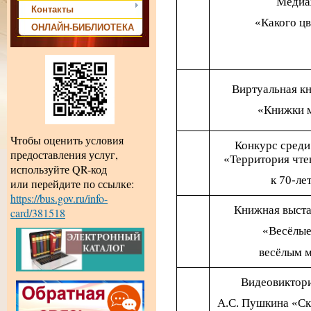
Медиа
Контакты
«Какого цв
ОНЛАЙН-БИБЛИОТЕКА
Виртуальная к
«Книжки 
Чтобы оценить условия
Конкурс среди
предоставления услуг,
«Территория чте
используйте QR-код
к 70-л
или перейдите по ссылке:
https://bus.gov.ru/info-
Книжная выста
card/381518
«Весёлые
весёлым 
Видеовиктори
А.С. Пушкина «Ска