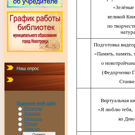
«Зелёные
великой Кн
по творчест
натур
Подготовка видео
«Память, память, 
о новотройчан
Наш опрос
(Федорченко Г.
Станке
Виртуальная к
Оцените мой сайт
Отлично
«Я люблю тебя, 
Хорошо
ко Дню
Неплохо
Плохо
Ужасно