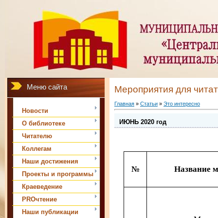
Меню сайта
Мероприятия для чита
Главная
»
Статьи
»
Это интересно
Новости
ИЮНЬ 2020 год
О библиотеке
Читателю
Коллегам
Наши достижения
№
Название 
Проекты и программы
Краеведение
PROчтение
Наши публикации