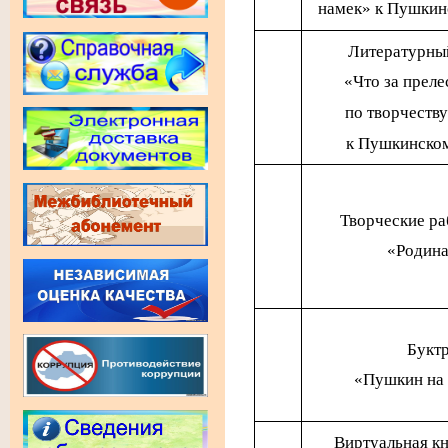
намек» к Пушкин
Литературны
«Что за преле
по творчеств
к Пушкинско
Творческие ра
«Родина
Букт
«Пушкин на 
Виртуальная к