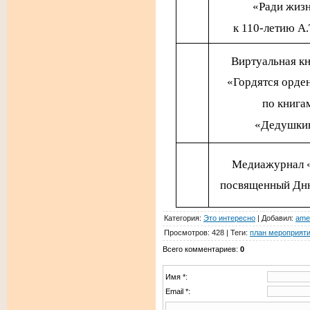
«Ради жизн
к 110-летию А.
Виртуальная
к
«Гордятся орде
по книга
«Дедушки
Медиажурнал «
посвященный Дню
Категория
:
Это интересно
|
Добавил
:
ame
Просмотров
:
428
|
Теги
:
план мероприят
Всего комментариев
:
0
Имя *:
Email *: