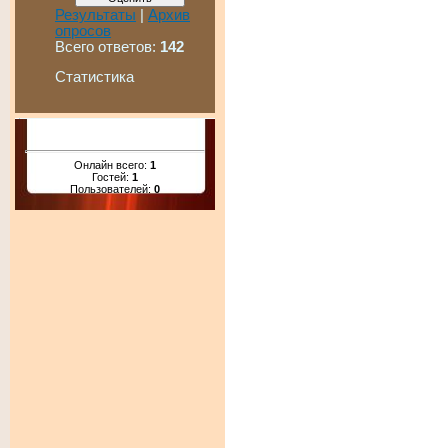
Результаты
|
Архив
опросов
Всего ответов:
142
Статистика
Онлайн всего:
1
Гостей:
1
Пользователей:
0