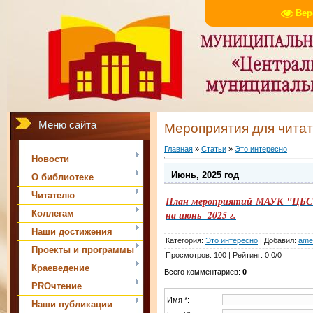
Вер
Меню сайта
Мероприятия для чита
Главная
»
Статьи
»
Это интересно
Новости
Июнь, 2025 год
О библиотеке
Читателю
План мероприятий МАУК "ЦБС м
Коллегам
на июнь 2025 г.
Наши достижения
Категория
:
Это интересно
|
Добавил
:
ame
Проекты и программы
Просмотров
:
100
|
Рейтинг
:
0.0
/
0
Краеведение
Всего комментариев
:
0
PROчтение
Имя *:
Наши публикации