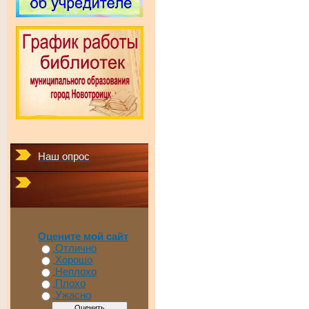
Наш опрос
Оцените мой сайт
Отлично
Хорошо
Неплохо
Плохо
Ужасно