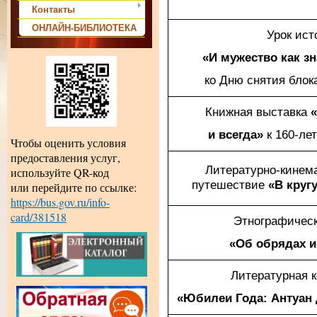
Контакты
ОНЛАЙН-БИБЛИОТЕКА
Урок ист
«И мужество как з
ко Дню снятия блок
Книжная выставка
и всегда»
к 160-ле
Чтобы оценить условия
предоставления услуг,
Литературно-кинем
используйте QR-код
путешествие
«В круг
или перейдите по ссылке:
https://bus.gov.ru/info-
card/381518
Этнографическ
«Об обрядах 
Литературная 
«Юбилеи Года: Антуан