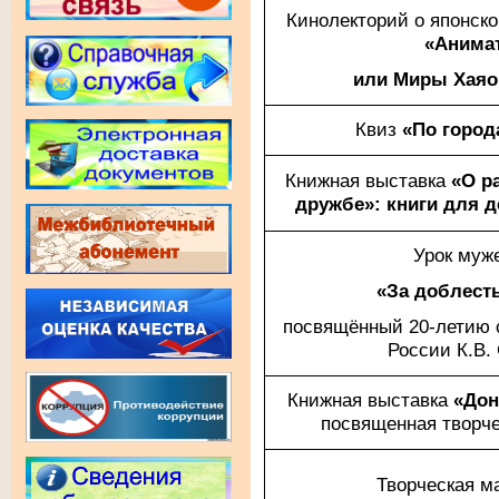
Кинолекторий о японск
«Анима
или Миры Хаяо
Квиз
«По город
Книжная выставка
«О р
дружбе»: книги для д
Урок муж
«За доблесть
посвящённый 20-летию с
России К.В.
Книжная выставка
«Дон
посвященная творче
Творческая м