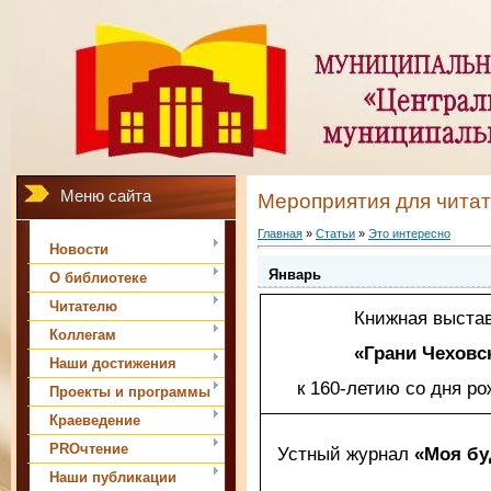
Меню сайта
Мероприятия для чита
Главная
»
Статьи
»
Это интересно
Новости
Январь
О библиотеке
Читателю
Книжная выстав
Коллегам
«Грани Чеховс
Наши достижения
к 160-летию со дня р
Проекты и программы
Краеведение
PROчтение
Устный журнал
«Моя бу
Наши публикации