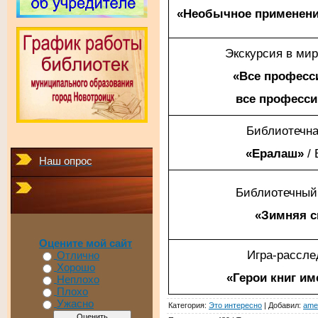
«Необычное применен
Экскурсия в ми
«Все професс
все професс
Библиотечна
«Ералаш»
/ 
Наш опрос
Библиотечный
«Зимняя с
Оцените мой сайт
Игра-рассле
Отлично
Хорошо
«Герои книг им
Неплохо
Плохо
Ужасно
Категория
:
Это интересно
|
Добавил
:
ame