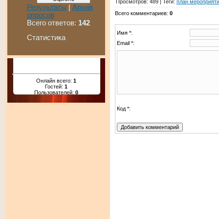
Просмотров
:
489
|
Теги
:
план мероприят
Результаты
|
Архив
Всего комментариев
:
0
опросов
Всего ответов:
142
Имя *:
Статистика
Email *:
Онлайн всего:
1
Гостей:
1
Пользователей:
0
Код *: