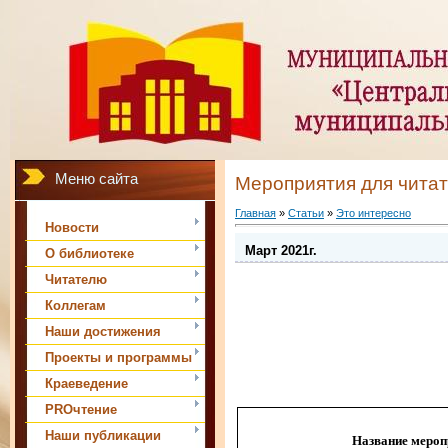
Меню сайта
Мероприятия для чита
Главная
»
Статьи
»
Это интересно
Новости
Март 2021г.
О библиотеке
Читателю
Коллегам
Наши достижения
Проекты и программы
Краеведение
PROчтение
Наши публикации
Название мероп