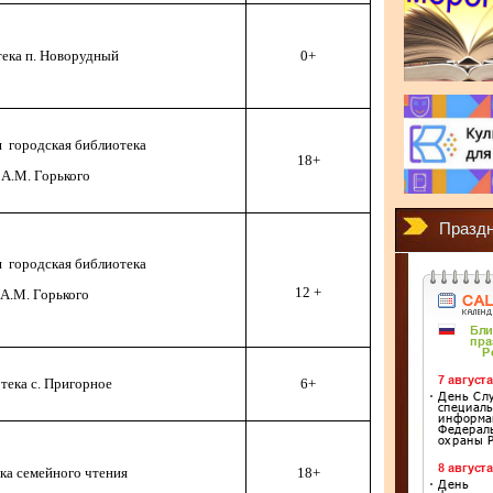
ека п. Новорудный
0+
 городская библиотека
18+
 А.М. Горького
Праздн
 городская библиотека
12 +
.А.М. Горького
тека с. Пригорное
6+
ка семейного чтения
18+