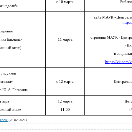
с 10 марта
Библио
я неделя!»
сайт МАУК «Централиз
http:/
озрение
страница
МАУК «Централ
рика Бакмана»
11 марта
«Кн
нижный хит»)
в социаль
https://vk.com
 рисунков
нтазии»
с 12 марта
Центральна
с Ю. А. Гагарина
 игра
12 марта
Детс
рожный знак»
11:00
«
chnik
(26.02.2021)