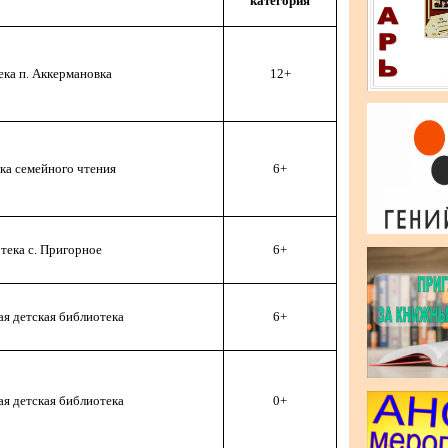
категория
ека п. Аккермановка
12+
ка семейного чтения
6+
тека с. Пригорное
6+
я детская библиотека
6+
я детская библиотека
0+