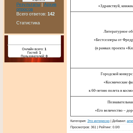
Результаты
|
Архив
«Здравствуй, книжна
опросов
Всего ответов:
142
Статистика
Литературное об
«Бестселлеры от Фред
(в рамках проекта «К
Онлайн всего:
1
Гостей:
1
Пользователей:
0
Городской конкурс
«Космические фа
к 60-летию полета в космо
Познавательная
«Его величество – до
Категория
:
Это интересно
|
Добавил
:
ame
Просмотров
:
361
|
Рейтинг
:
0.0
/
0