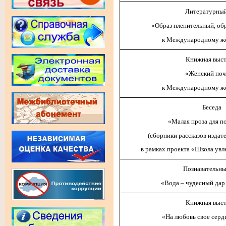
Литературный
«Образ пленительный, об
к Международному ж
Книжная выст
«Женский поч
к Международному ж
Беседа
«Малая проза для п
(сборники рассказов издат
в рамках проекта «Школа увл
Познавательны
«Вода – чудесный да
Книжная выст
«На любовь свое серд