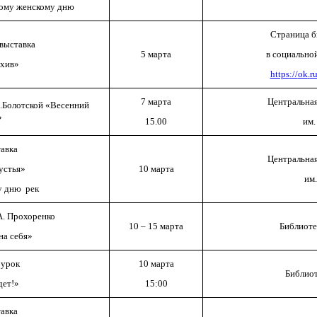
ому женскому дню
Страница б
выставка
в социально
5 марта
хив»
https
://
ok
.
r
7 марта
Центральная
.Болотской «Весенний
»
15.00
им.
авка
Центральная
устья»
10 марта
им
 дню рек
А. Прохоренко
10 – 15 марта
Библиоте
на себя»
 урок
10 марта
Библиот
дет!»
15:00
авка