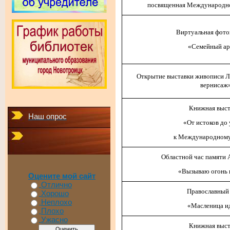
посвященная Международн
Виртуальная фото
«Семейный ар
Открытие выставки живописи Л
вернисаж
Книжная выст
Наш опрос
«От истоков до 
к Международному
Областной час памяти 
«Вызываю огонь 
Оцените мой сайт
Отлично
Православный
Хорошо
Неплохо
«Масленица и
Плохо
Ужасно
Книжная выст