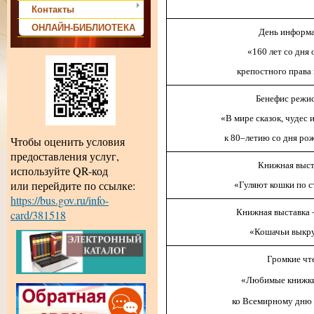
Контакты
ОНЛАЙН-БИБЛИОТЕКА
День информ
«160 лет со дня
крепостного права 
Бенефис режи
«В мире сказок, чудес 
к 80–летию со дня рож
Чтобы оценить условия
предоставления услуг,
Книжная выст
используйте QR-код
или перейдите по ссылке:
«Гуляют кошки по 
https://bus.gov.ru/info-
Книжная выставка 
card/381518
«Кошачьи выкр
Громкие чт
«Любимые книжки
ко Всемирному дню 