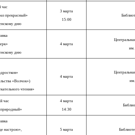
 час
3 марта
раз прекрасный»
Библиот
15:00
енскому дню
авка
Центральная
ерк»
4 марта
им.
енскому дню
Центральная
одростков»
4 марта
им
ельства «Волчок»)
екательного чтения»
й час
4 марта
Библио
р природный»
14:30
авка
це настрою»,
5 марта
Библиоте