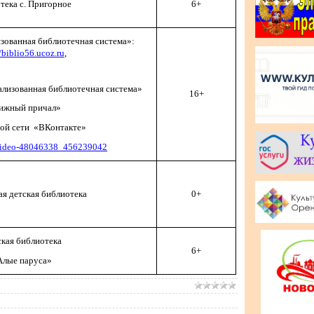
тека с. Пригорное
6+
ованная библиотечная система»:
/biblio56.ucoz.ru
,
изованная библиотечная система»
16+
ижный причал»
ной сети «ВКонтакте»
/video-48046338_456239042
я детская библиотека
0+
кая библиотека
6+
Алые паруса»