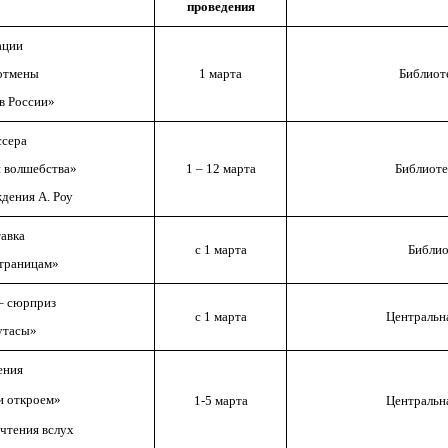
проведения
ации
 отмены
1 марта
Библиот
в России»
ссера
и волшебства»
1 – 12 марта
Библиоте
дения А. Роу
авка
с 1 марта
Библио
страницам»
– сюрприз
с 1 марта
Центральна
утасы»
ения
 откроем»
1-5 марта
Центральна
чтения вслух