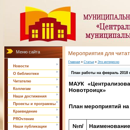
Меню сайта
Мероприятия для чита
Главная
»
Статьи
»
Это интересно
Новости
План работы на февраль 2018 г
О библиотеке
Читателю
МАУК «Централизова
Коллегам
Новотроицк»
Наши достижения
Проекты и программы
План мероприятий на
Краеведение
PROчтение
№п/
Наименовани
Наши публикации