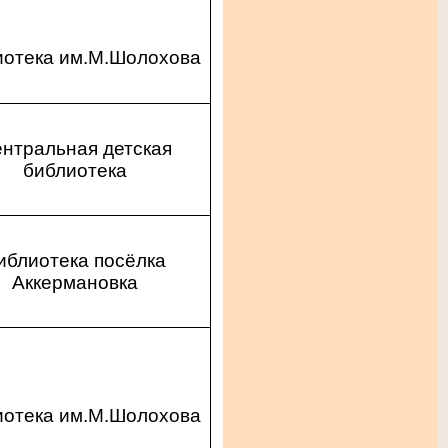
иотека им.М.Шолохова
нтральная детская
библиотека
иблиотека посёлка
Аккермановка
иотека им.М.Шолохова