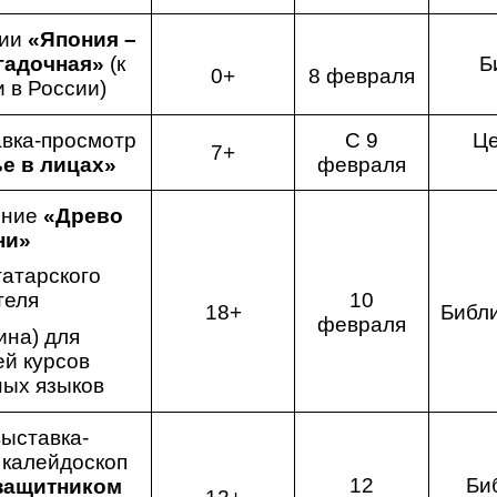
ции
«Япония –
гадочная»
(к
Б
0+
8 февраля
 в России)
вка-просмотр
С 9
Це
7+
е в лицах»
февраля
ение
«Древо
ни»
татарского
теля
10
18+
Библ
февраля
ина) для
й курсов
ых языков
ыставка-
 калейдоскоп
12
Би
защитником