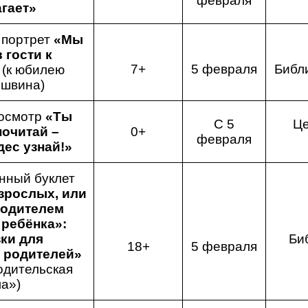
февраля
гает»
 портрет
«Мы
 гости к
7+
5 февраля
Библ
»
(к юбилею
швина)
росмотр
«Ты
С 5
Це
очитай –
0+
февраля
ес узнай!»
ный буклет
зрослых, или
родителем
ребёнка»:
ки для
Би
18+
5 февраля
 родителей»
одительская
а»)