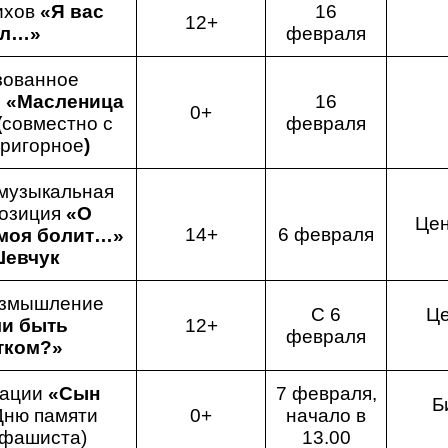
ихов
«Я вас
16
12+
ил…»
февраля
зованное
е
«Масленица
16
0+
(
совместно с
февраля
Пригорное
)
музыкальная
позиция
«О
Цен
14+
6 февраля
моя болит…»
Шевчук
азмышление
С 6
Це
ли быть
12+
февраля
тком?»
мации
«Сын
7 февраля,
Б
 Дню памяти
0+
начало в
ифашиста)
13.00