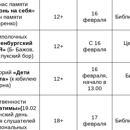
час памяти
нь на себя
»
16
12+
Библ
н памяти
февраля
ренко)
иполочных
енбургский
С 16
Це
12+
 Я»
(Б- Бажов,
февраля
улукский бор)
16
торий
«Дети
февраля,
Б
нта»
(к юбилею
12+
начало в
рна)
13.00
твенности
атимы»(
19.02
нский день
17
18+
Библ
я слушателей
февраля
иональных