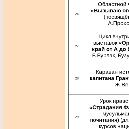
Областной 
«
Вызываю ого
(посвящё
А.Прохо
Цикл внутр
выставок
«Ор
край от А до
Б.Бурлак, Буз
Караван ис
капитана Гра
Ж.Ве
Урок нравс
«Страдания Ф
– мусульма
почитания
)
(дл
курсов нац