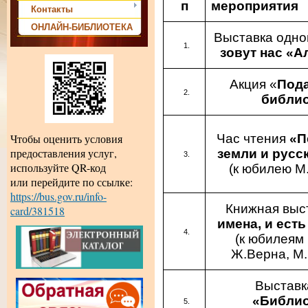
п
мероприятия
Контакты
ОНЛАЙН-БИБЛИОТЕКА
Выставка одно
зовут нас «А
Акция «
Пода
библио
Час чтения
«П
Чтобы оценить условия
предоставления услуг,
земли и русс
используйте QR-код
(к юбилею М
или перейдите по ссылке:
https://bus.gov.ru/info-
Книжная выс
card/381518
имена, и есть
(к юбилеям
Ж.Верна, М
Выставк
«Библио