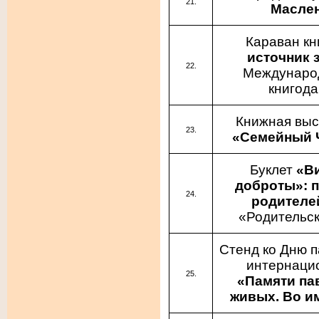
Маслен
Караван кн
источник 
Междунаро
книгода
Книжная выс
«Семейный 
Буклет
«В
доброты»: п
родителе
«Родительск
Стенд ко Дню п
интернаци
«Памяти па
живых. Во и