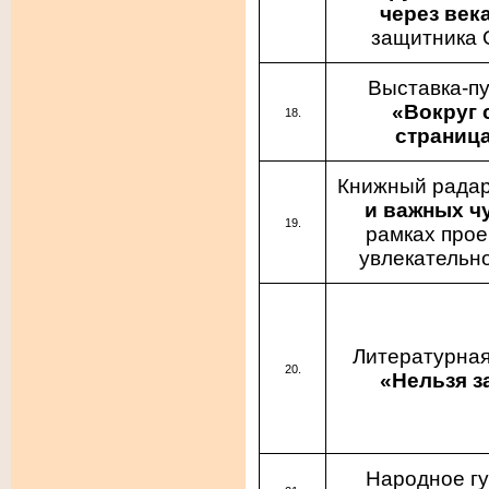
через век
защитника 
Выставка-п
«Вокруг 
страница
Книжный рада
и важных ч
рамках прое
увлекательно
Литературная
«Нельзя з
Народное г