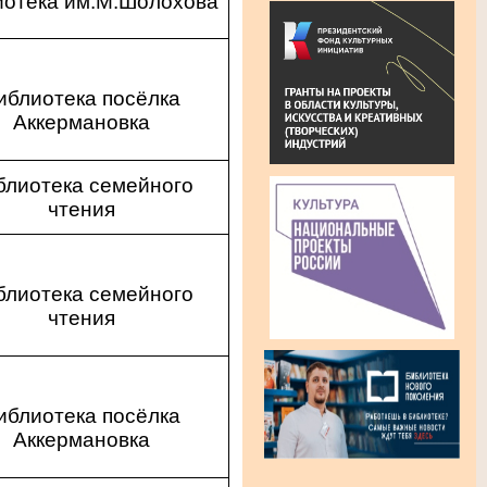
иотека им.М.Шолохова
иблиотека посёлка
Аккермановка
блиотека семейного
чтения
блиотека семейного
чтения
иблиотека посёлка
Аккермановка