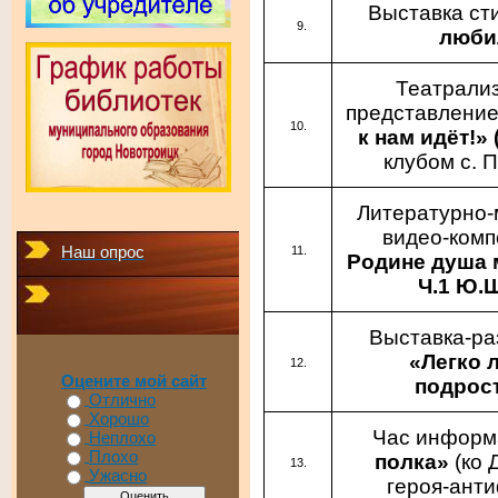
Выставка ст
люб
Театрали
представлени
к нам идёт!» 
клубом с. 
Литературно-
видео-ком
Наш опрос
Родине душа 
Ч.1 Ю.
Выставка-р
«Легко 
Оцените мой сайт
подрос
Отлично
Хорошо
Час инфор
Неплохо
Плохо
полка»
(ко
Ужасно
героя-ант