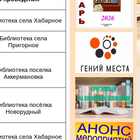
иотека села Хабарное
Библиотека села
Пригорное
иблиотека поселка
Аккермановка
иблиотека посёлка
Новорудный
иотека села Хабарное