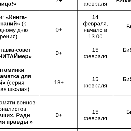
7+
Библ
ица!»
февраля
иг
«Книга-
14
знаний»
(к
февраля,
Б
0+
дному дню
начало в
рения)
13.00
тавка-совет
15
Би
0+
ЧИТАЙмер»
февраля
итаминки
амятка для
15
Би
18+
й»
(серия
февраля
ая школа»)
амяти воинов-
оналистов
15
Б
0+
вших. Ради
февраля
мя правды »