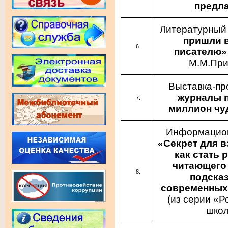
предла
Литературный
пришли в
писателю
М.М.При
Выставка-п
журналы п
миллион чуд
Информацион
«Секрет для в
как стать 
читающего 
подсказ
современных
(из серии «Р
школ