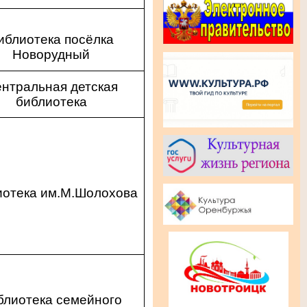
иблиотека посёлка
Новорудный
нтральная детская
библиотека
иотека им.М.Шолохова
блиотека семейного