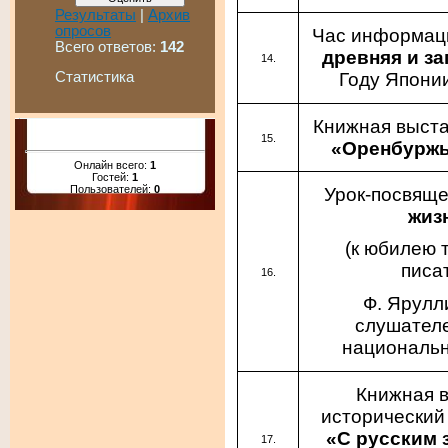
Результаты
|
Архив
опросов
Час информа
Всего ответов:
142
древняя и за
Году Японии
Статистика
Книжная выста
«Оренбуржь
Онлайн всего:
1
Гостей:
1
Пользователей:
0
Урок-посвящ
жиз
(к юбилею 
писа
Ф. Ярулл
слушателе
национальн
Книжная в
исторический
«С русским 