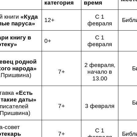
категория
время
й книги
«Куда
С 1
12+
Библ
лые паруса»
февраля
ри книгу в
С 1
0+
теку»
февраля
евец родной
2 февраля,
кого народа»
Б
7+
начало в
.Пришвина)
13.00
тавка
«Есть
 такие даты»
Б
7+
3 февраля
 писателей
.Пришвина)
а-совет
С 1
текарь
7+
Библ