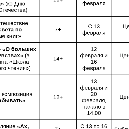
12+
февраля
а»
(ко Дню
Отечества)
утешествие
С 13
Це
света по
7+
февраля
м книг»
р
«О больших
12
увствах»
(в
февраля и
Цен
14+
кта «Школа
16
го чтения»)
февраля
13
февраля и
 композиция
20
Цен
12+
абывать»
февраля,
начало в
14.00
уляние
«Ах,
С 13 по 16