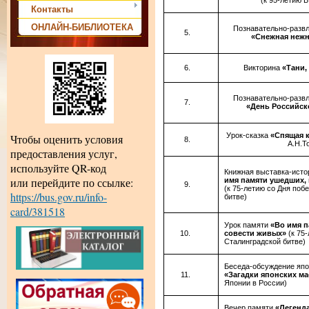
(к 95-летию 
Контакты
ОНЛАЙН-БИБЛИОТЕКА
Познавательно-разв
«Снежная нежн
Викторина
«Тани,
Познавательно-разв
«День Российск
Урок-сказка
«Спящая 
Чтобы оценить условия
А.Н.Т
предоставления услуг,
используйте QR-код
Книжная выставка-исто
или перейдите по ссылке:
имя памяти ушедших,
(к 75-летию со Дня поб
https://bus.gov.ru/info-
битве)
card/381518
Урок памяти
«Во имя п
совести живых»
(к 75
Сталинградской битве)
Беседа-обсуждение япо
«Загадки японских м
Японии в России)
Вечер памяти
«Легенда