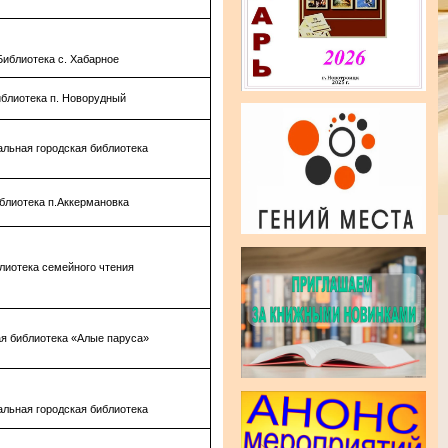
Библиотека с. Хабарное
блиотека п. Новорудный
альная городская библиотека
блиотека п.Аккермановка
лиотека семейного чтения
я библиотека «Алые паруса»
альная городская библиотека