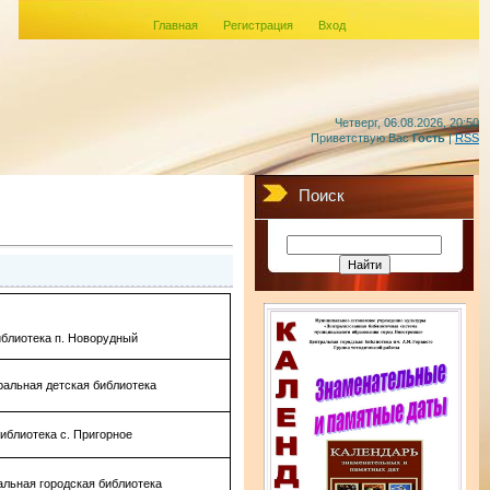
Главная
Регистрация
Вход
Четверг, 06.08.2026, 20:50
Приветствую Вас
Гость
|
RSS
Поиск
блиотека п. Новорудный
альная детская библиотека
иблиотека с. Пригорное
альная городская библиотека