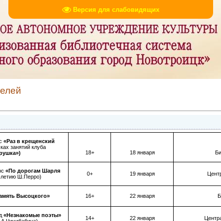
Версия для слабовидящих
телей
ас
«Раз в крещенский
ках занятий клуба
18+
18 января
Би
рушка»)
рс
«По дорогам Шарля
0+
19 января
Центр
-летию Ш.Перро)
амять Высоцкого»
16+
22 января
Б
ад
«Незнакомые поэты»
14+
22 января
Центр