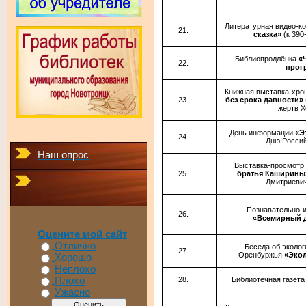
Литературная видео-к
сказка»
(к 39
Библиопродлёнка
«
прог
Книжная выставка-хро
без срока давности»
жертв Х
День информации
«Э
Дню Россий
Наш опрос
Выставка-просмотр
братья Каширин
Дмитриеви
Познавательно-
«Всемирный 
Оцените мой сайт
Отлично
Беседа об эколо
Оренбуржья
«Экол
Хорошо
Неплохо
Библиотечная газет
Плохо
Ужасно