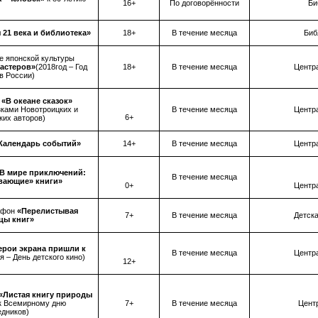
16+
По договорённости
Би
 21 века и библиотека»
18+
В течение месяца
Биб
е японской культуры
мастеров»
(2018год – Год
18+
В течение месяца
Центр
в России)
с
«В океане сказок»
зками Новотроицких и
В течение месяца
Центр
6+
ких авторов)
Календарь событий»
14+
В течение месяца
Центр
В мире приключений:
В течение месяца
ивающие» книги»
0+
Центр
афон
«Перелистывая
7+
В течение месяца
Детска
цы книг»
ерои экрана пришли к
В течение месяца
Центр
я – День детского кино)
12+
«Листая книгу природы
7+
к Всемирному дню
В течение месяца
Центр
едников)