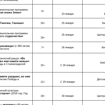
Б.А.Чичибабина)
лекательная программа
0+
ая сказка Зимы»
23 января
 Танечки, Танюши»
18+
25 января
Би
лекательная программа
25 января
Центр
ого студенчества»
18+
красавица»
(к 390-летию
7+
26 января
Би
олстого)
рический ракурс
«Во
 во имя памяти живых»
Биб
еды в Сталинградской
15+
С 26 января
амяти ушедших, во имя
-летию Победы в
Детска
12+
С 29 января
нской культуры
астеров»
(2018 год- Год
18+
30 января
Центр
 - человек»
к 80-летию