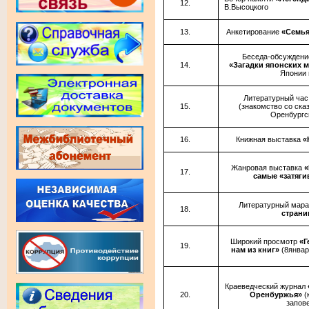
В.Высоцкого
Анкетирование
«Семья
Беседа-обсуждени
«Загадки японских 
Японии 
Литературный ча
(знакомство со ска
Оренбургс
Книжная выставка
«
Жанровая выставка
«
самые «затяг
Литературный мар
страни
Широкий просмотр
«Г
нам из книг»
(8январ
Краеведческий журнал
Оренбуржья»
(
запов