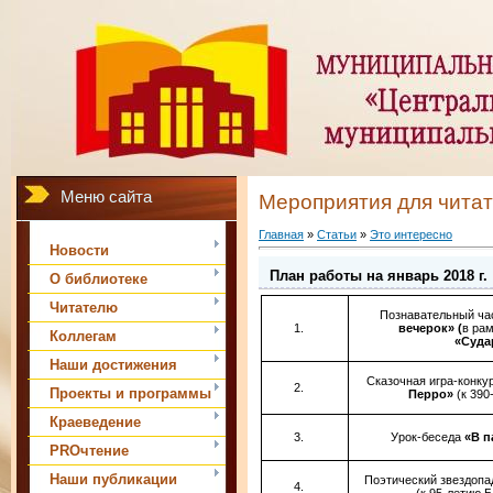
Меню сайта
Мероприятия для чита
Главная
»
Статьи
»
Это интересно
Новости
План работы на январь 2018 г.
О библиотеке
Читателю
Познавательный ч
вечерок» (
в рам
Коллегам
«Суда
Наши достижения
Сказочная игра-конку
Проекты и программы
Перро»
(к 390
Краеведение
Урок-беседа
«В п
PROчтение
Наши публикации
Поэтический звездоп