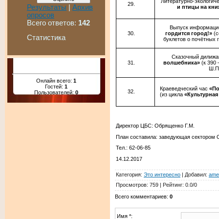
Литературно-экологич
Результаты
|
Архив
и птицы на кн
опросов
Всего ответов:
142
Выпуск информаци
гордится город!»
(
Статистика
буклетов о почётных 
Сказочный дилиж
волшебника»
(к 390
Ш.П
Онлайн всего:
1
Гостей:
1
Краеведческий час
«По
Пользователей:
0
(из цикла
«Культурная
Директор ЦБС: Обрященко Г.М.
План составила: заведующая сектором 
Тел.: 62-06-85
14.12.2017
Категория
:
Это интересно
|
Добавил
:
ame
Просмотров
:
759
|
Рейтинг
:
0.0
/
0
Всего комментариев
:
0
Имя *: