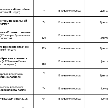
омпозиция
«Жила –была
7+
В течение месяца
Центр
0-летию Ш.Перро)
Читаем по школьной
7+
В течение месяца
Детска
рамме»
ника
«Холокост: память
(27 января- День памяти
В течение месяца
12+
Центр
олокоста)
то всё периодика»
(ко
12+
В течение месяца
Детска
ской печати)
«Красные атаманы –
ы»
(к 127-летию Ивана
В течение месяца
Центр
18+
ча Каширина)
7+
игровая программа
В течение месяца
Детска
день «Спасибо»
гических проблемах
7+
В течение месяца
Центр
огия нашего дома»
а
«Ералаш»
(№1// 2018)
0+
В течение месяца
Центр