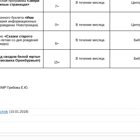
еская программа
«Звери
В течение месяца
Центр
ижных страницах»
7+
онного буклета
«Ими
серия информационных
0+
В течение месяца
Центр
гражданах Новотроицка)
анс
«Сказки старого
 –летию со дня рождения
В течение месяца
Биб
6+
ерро)
д сводом белой юрты»
В течение месяца
Биб
 мозаика Оренбуржья»)
15+
ОМР Грибова Е.Ю.
chnik
(10.01.2018)