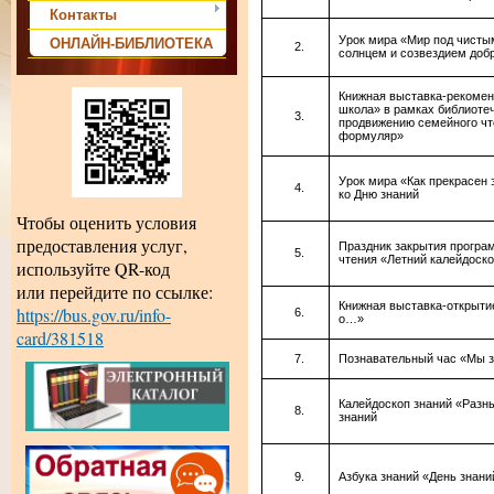
Контакты
Урок мира «Мир под чисты
ОНЛАЙН-БИБЛИОТЕКА
солнцем и созвездием доб
Книжная выставка-рекоме
школа» в рамках библиоте
продвижению семейного ч
формуляр»
Урок мира «Как прекрасен 
ко Дню знаний
Чтобы оценить условия
предоставления услуг,
Праздник закрытия програ
чтения «Летний калейдоск
используйте QR-код
или перейдите по ссылке:
Книжная выставка-открыти
https://bus.gov.ru/info-
о…»
card/381518
Познавательный час «Мы з
Калейдоскоп знаний «Разн
знаний
Азбука знаний «День знани