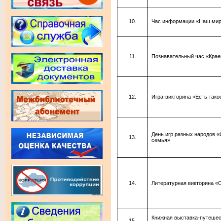
Час информации «Наш мир
Познавательный час «Кра
Игра-викторина «Есть тако
День игр разных народов «
семья»
Литературная викторина «
Книжная выставка-путеше