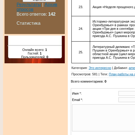
Результаты
|
Архив
Акция «Неделя прощеного 
опросов
Всего ответов:
142
Историко-литературная эк
Статистика
Оренбуржье» в рамках про
акции «Три дня в сентябре
Оренбуржье» (цикл меропр
приезда А.С. Пушкина в Ор
Литературный дилижанс «Тр
Онлайн всего:
1
Пушкин в Оренбуржье» в р
Гостей:
1
областной акции (цикл мер
Пользователей:
0
приезда А.С. Пушкина в Ор
Категория
:
Это интересно
|
Добавил
:
ame
Просмотров
:
581
|
Теги
:
План работы на 
Всего комментариев
:
0
Имя *:
Email *: