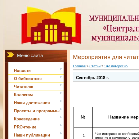
Меню сайта
Мероприятия для чита
Главная
»
Статьи
»
Это интересно
Новости
Сентябрь 2018 г.
О библиотеке
Читателю
Коллегам
Наши достижения
Проекты и программы
№
Название ме
Краеведение
PROчтение
Час интересных сообщений
Наши публикации
величие в символах стран