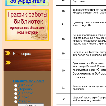
Гдетотам»
Выпуск библиотечной газе
«Радуга семьи» (№9 / 2018
Цикл внутриполочных выст
край от А до Я»
День информации «Новинки
нашего региона» в рамках 
проекта по краеведческому
подростков «Родного края 
Беседа «Лев Толстой: лите
Наш опрос
190-летию со дня рождения
День памяти к 95-летию со
участницы Великой Отечес
«Счаст
Космодемьянской
бессмертным бойцом
страну»
Оцените мой сайт
Отлично
Книжная выставка-диалог «
Хорошо
времена»
Неплохо
Плохо
Широкий просмотр «Про р
всё из книжек узнавай»
Ужасно