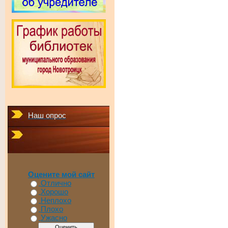
Наш опрос
Оцените мой сайт
Отлично
Хорошо
Неплохо
Плохо
Ужасно