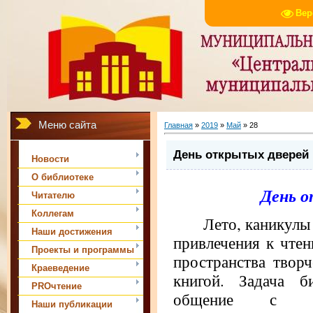
Вер
Меню сайта
Главная
»
2019
»
Май
»
28
День открытых дверей
Новости
О библиотеке
День 
Читателю
Коллегам
Лето, каникулы – 
Наши достижения
привлечения к чтен
Проекты и программы
пространства твор
Краеведение
книгой. Задача б
PROчтение
общение с к
Наши публикации