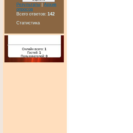
Результаты
|
Архив
опросов
Всего ответов:
142
Статистика
Онлайн всего:
1
Гостей:
1
Пользователей:
0