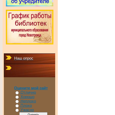
Наш опрос
Оцените мой сайт
Отлично
Хорошо
Неплохо
Плохо
Ужасно