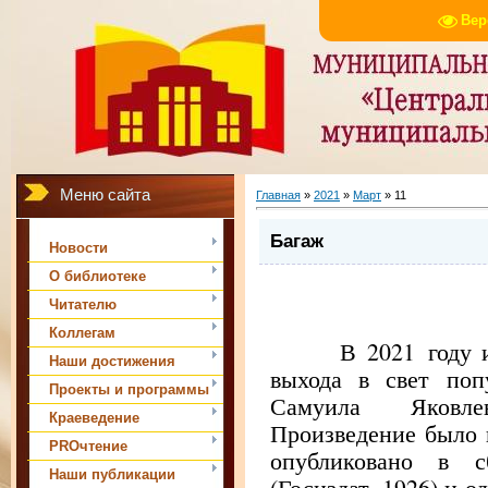
Вер
Меню сайта
Главная
»
2021
»
Март
»
11
Багаж
Новости
О библиотеке
Читателю
Коллегам
В 2021 году испо
Наши достижения
выхода в свет поп
Проекты и программы
Самуила Яковл
Краеведение
Произведение было н
PROчтение
опубликовано в с
Наши публикации
(Госиздат, 1926) и 