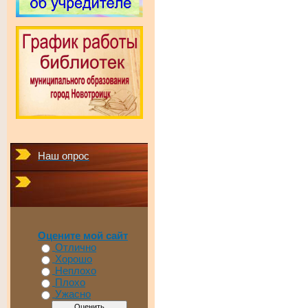
Наш опрос
Оцените мой сайт
Отлично
Хорошо
Неплохо
Плохо
Ужасно