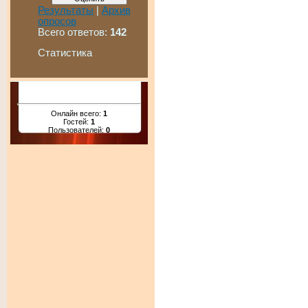
Результаты
|
Архив
опросов
Всего ответов:
142
Статистика
Онлайн всего:
1
Гостей:
1
Пользователей:
0