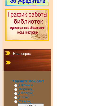
Наш опрос
Оцените мой сайт
Отлично
Хорошо
Неплохо
Плохо
Ужасно