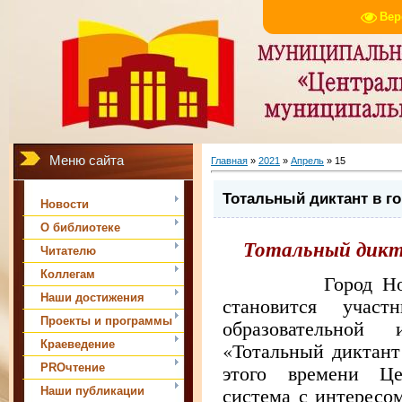
Вер
Меню сайта
Главная
»
2021
»
Апрель
»
15
Тотальный диктант в г
Новости
О библиотеке
Тотальный дикт
Читателю
Коллегам
Город Новотро
Наши достижения
становится участ
Проекты и программы
образовательной
Краеведение
«Тотальный диктант
этого времени Цен
PROчтение
система с интересо
Наши публикации