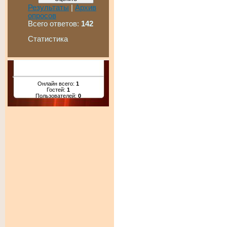
Результаты
|
Архив
опросов
Всего ответов:
142
Статистика
Онлайн всего:
1
Гостей:
1
Пользователей:
0