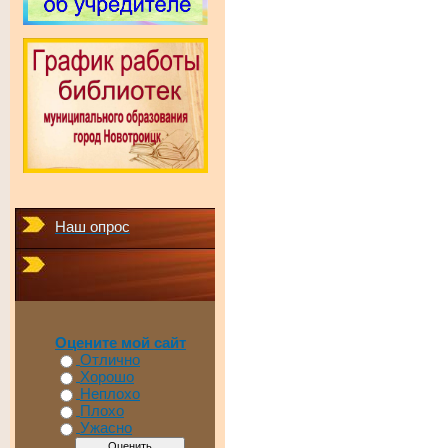
Наш опрос
Оцените мой сайт
Отлично
Хорошо
Неплохо
Плохо
Ужасно