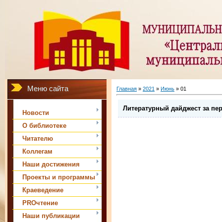
Меню сайта
Главная
»
2021
»
Июнь
»
01
Литературный дайджест за пе
Новости
О библиотеке
Читателю
Коллегам
Наши достижения
Проекты и программы
Краеведение
PROчтение
Наши публикации