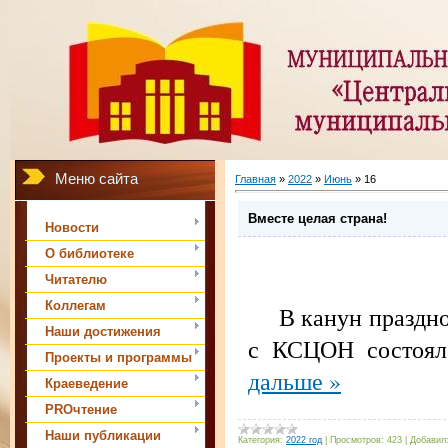
Меню сайта
Главная
»
2022
»
Июнь
»
16
Вместе целая страна!
Новости
О библиотеке
Читателю
Коллегам
В канун празднов
Наши достижения
с КСЦОН состояла
Проекты и программы
дальше »
Краеведение
PROчтение
Наши публикации
Категория:
2022 год
|
Просмотров:
423
|
Добавил