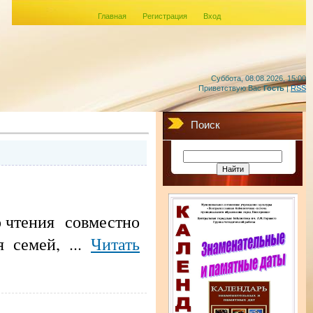
Главная
Регистрация
Вход
Суббота, 08.08.2026, 15:00
Приветствую Вас
Гость
|
RSS
Поиск
 чтения совместно
ля семей,
...
Читать