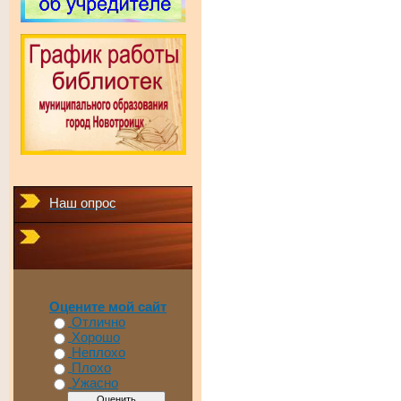
Наш опрос
Оцените мой сайт
Отлично
Хорошо
Неплохо
Плохо
Ужасно