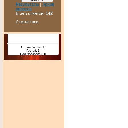
Результаты
|
Архив
опросов
Всего ответов:
142
Статистика
Онлайн всего:
1
Гостей:
1
Пользователей:
0