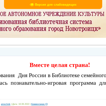
Версия для слабовидящих
Вместе целая страна!
ания Дня России в Библиотеке семейного
сь познавательно-игровая программа д
:
amechnik
|
Дата:
16.06.2022
|
Комментарии (0)