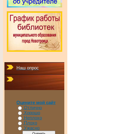
Наш опрос
Оцените мой сайт
Отлично
Хорошо
Неплохо
Плохо
Ужасно