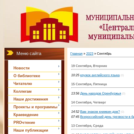
Меню сайта
Главная
»
2023
»
Сентябрь
19 Сентября, Вторник
Новости
10:25
кружок английского языка
О библиотеке
(0)
Читателю
15 Сентября, Пятница
Коллегам
13:56
День народов Оренбуржья
(0)
Наши достижения
14 Сентября, Четверг
Проекты и программы
14:52
Вам знаком книжкин дом?
(0)
Краеведение
07:45
Всероссийский день трезвости в б
PROчтение
13 Сентября, Среда
Наши публикации