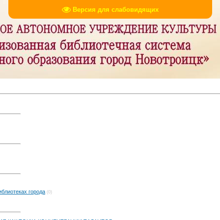
Версия для слабовидящих
иблиотеках города
(0)