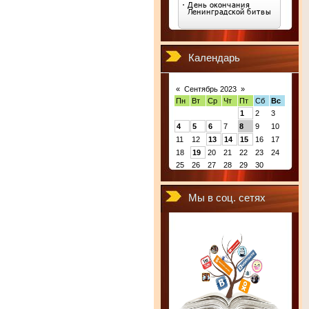
Календарь
«
Сентябрь 2023
»
Пн
Вт
Ср
Чт
Пт
Сб
Вс
1
2
3
4
5
6
7
8
9
10
11
12
13
14
15
16
17
18
19
20
21
22
23
24
25
26
27
28
29
30
Мы в соц. сетях