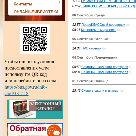
11:05
БИБЛИОТЕКА СЕМЕЙНОГО ЧТЕНИ
Контакты
07:52
ЛИШЬ ВРЕМЯ - ПРАВЕДНЫЙ СУД
ОНЛАЙН-БИБЛИОТЕКА
06 Сентября, Среда
12:57
ПервоКЛАССный переполох
(0)
08:11
Мы хотим в мире жить
(0)
05 Сентября, Вторник
14:34
ПРОявочная
(0)
04 Сентября, Понедельник
Чтобы оценить условия
предоставления услуг,
08:59
Секреты школьного портфеля
(0)
08:31
Секреты школьного портфеля
(0)
используйте QR-код
или перейдите по ссылке:
01 Сентября, Пятница
https://bus.gov.ru/info-
13:48
Скоро в школу мы идем
(0)
card/381518