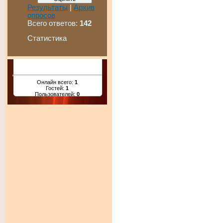
Результаты
|
Архив
опросов
Всего ответов:
142
Статистика
Онлайн всего:
1
Гостей:
1
Пользователей:
0