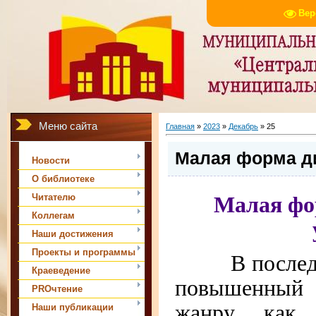
Вер
Меню сайта
Главная
»
2023
»
Декабрь
»
25
Малая форма ди
Новости
О библиотеке
Малая фо
Читателю
Коллегам
Наши достижения
Проекты и программы
В последние
Краеведение
повышенный
PROчтение
жанру как 
Наши публикации