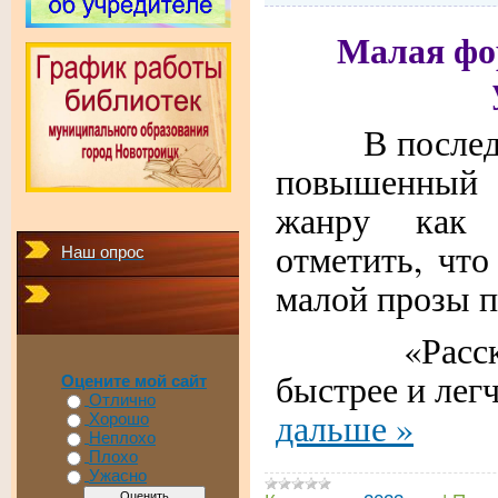
Малая фо
В последние
повышенный
жанру как 
отметить, что
Наш опрос
малой прозы 
«Рассказы 
быстрее и лег
Оцените мой сайт
Отлично
дальше »
Хорошо
Неплохо
Плохо
Ужасно