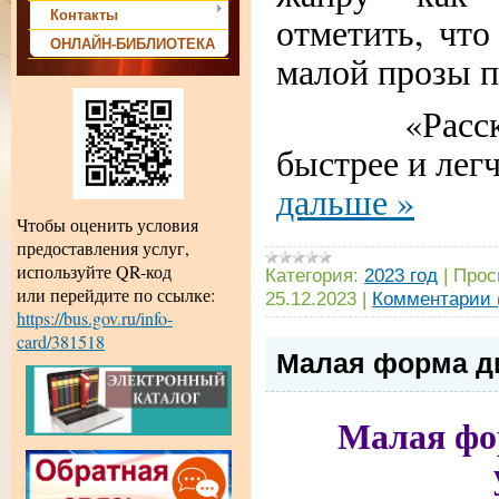
Контакты
отметить, что
ОНЛАЙН-БИБЛИОТЕКА
малой прозы 
«Рассказы 
быстрее и лег
дальше »
Чтобы оценить условия
предоставления услуг,
используйте QR-код
Категория:
2023 год
|
Прос
или перейдите по ссылке:
25.12.2023
|
Комментарии 
https://bus.gov.ru/info-
card/381518
Малая форма ди
Малая фо