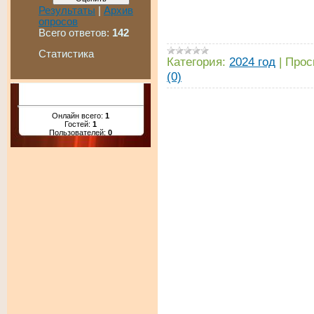
Результаты
|
Архив
опросов
Всего ответов:
142
Статистика
Категория:
2024 год
|
Прос
(0)
Онлайн всего:
1
Гостей:
1
Пользователей:
0