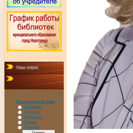
Наш опрос
Оцените мой сайт
Отлично
Хорошо
Неплохо
Плохо
Ужасно