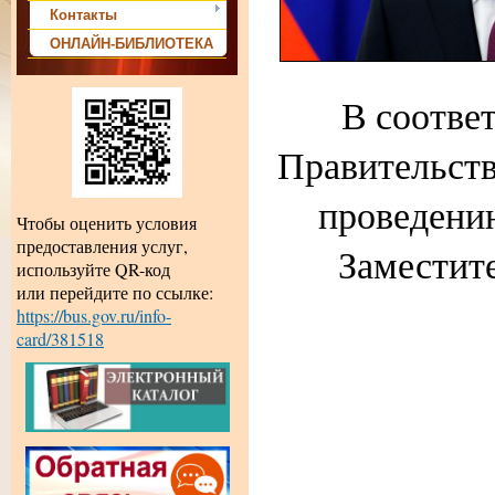
Контакты
ОНЛАЙН-БИБЛИОТЕКА
В соотве
Правительств
проведению
Чтобы оценить условия
предоставления услуг,
Заместит
используйте QR-код
или перейдите по ссылке:
https://bus.gov.ru/info-
card/381518