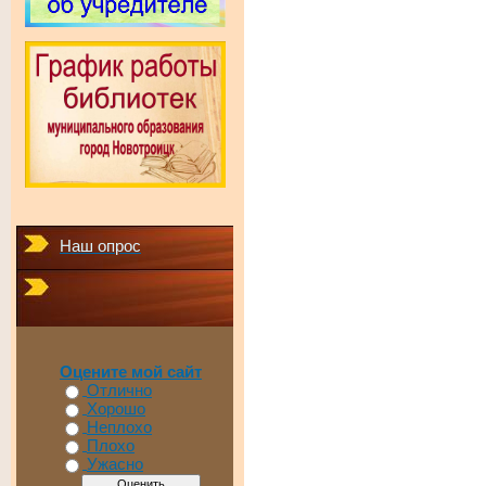
Наш опрос
Оцените мой сайт
Отлично
Хорошо
Неплохо
Плохо
Ужасно