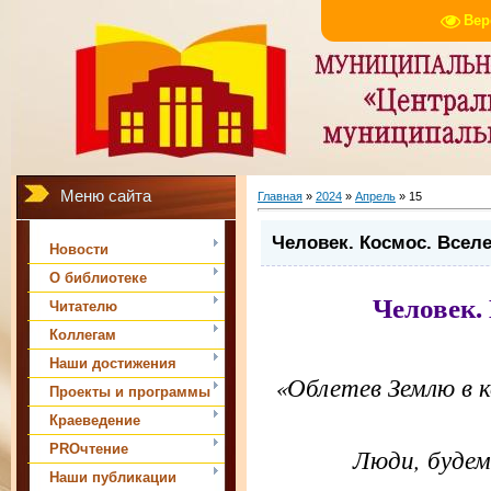
Вер
Меню сайта
Главная
»
2024
»
Апрель
»
15
Человек. Космос. Всел
Новости
О библиотеке
Человек.
Читателю
Коллегам
Наши достижения
«Облетев Землю в к
Проекты и программы
Краеведение
PROчтение
Люди, будем
Наши публикации