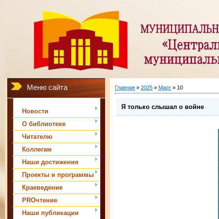
Меню сайта
Главная
»
2025
»
Март
»
10
Я только слышал о войне
Новости
О библиотеке
Читателю
Коллегам
Наши достижения
Проекты и программы
Краеведение
PROчтение
Наши публикации