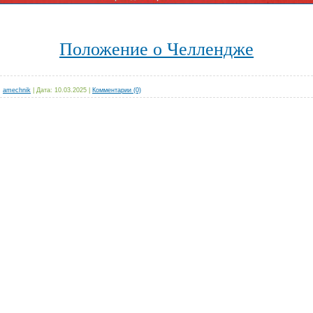
Положение о Челлендже
:
amechnik
|
Дата:
10.03.2025
|
Комментарии (0)