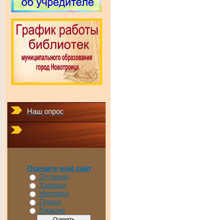
Наш опрос
Оцените мой сайт
Отлично
Хорошо
Неплохо
Плохо
Ужасно