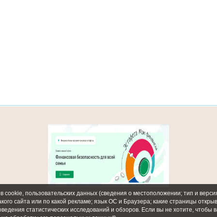
 cookie, пользовательских данных (сведения о местоположении; тип и версия
акого сайта или по какой рекламе; язык ОС и Браузера; какие страницы откры
оведения статистических исследований и обзоров. Если вы не хотите, чтобы 