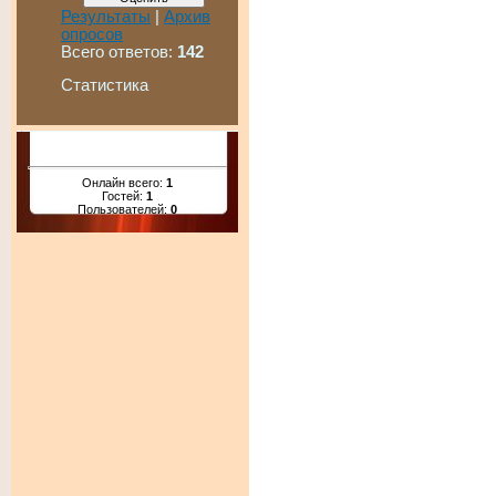
Результаты
|
Архив
опросов
Всего ответов:
142
Статистика
Онлайн всего:
1
Гостей:
1
Пользователей:
0