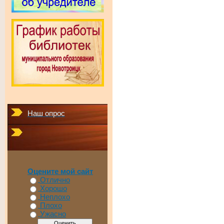
Наш опрос
Оцените мой сайт
Отлично
Хорошо
Неплохо
Плохо
Ужасно