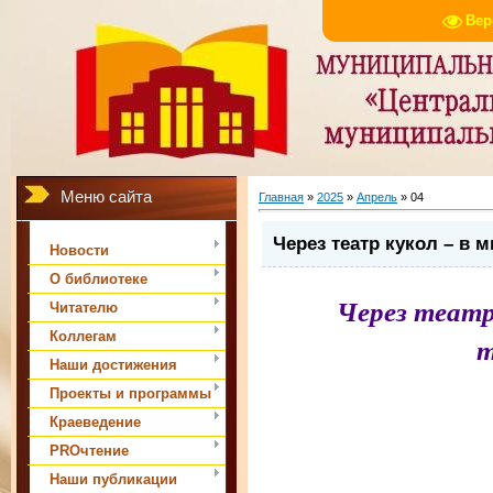
Вер
Меню сайта
Главная
»
2025
»
Апрель
»
04
Через театр кукол – в м
Новости
О библиотеке
Через театр 
Читателю
Коллегам
т
Наши достижения
Проекты и программы
Краеведение
PROчтение
Наши публикации