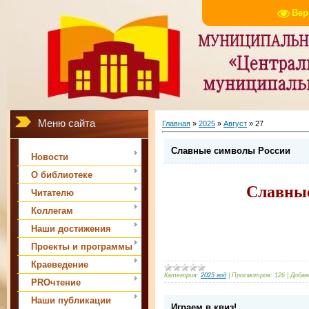
Вер
Меню сайта
Главная
»
2025
»
Август
»
27
Славные символы России
Новости
О библиотеке
Славны
Читателю
Коллегам
Наши достижения
Проекты и программы
Краеведение
Категория:
2025 год
|
Просмотров:
126
|
Добав
PROчтение
Наши публикации
Играем в квиз!