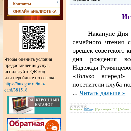
Контакты
ОНЛАЙН-БИБЛИОТЕКА
Иг
Накануне Дня 
семейного чтения с
орешек советского к
дня рождения вс
Чтобы оценить условия
предоставления услуг,
Надежды Румянцевой
используйте QR-код
«Только вперед!»
или перейдите по ссылке:
посетители клуба п
https://bus.gov.ru/info-
card/381518
...
Читать дальше »
Категория:
2025 год
|
Просмотров:
118
|
Добавил: