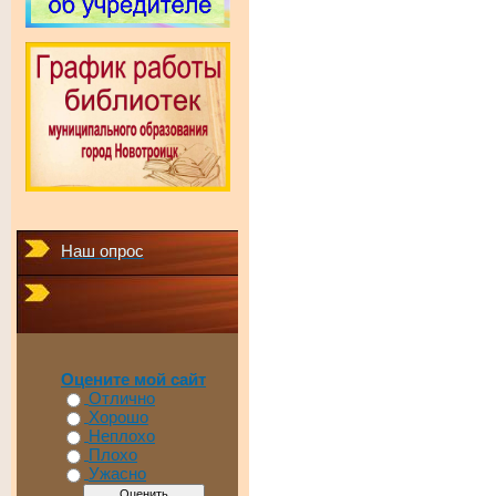
Наш опрос
Оцените мой сайт
Отлично
Хорошо
Неплохо
Плохо
Ужасно