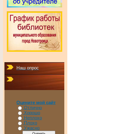
Наш опрос
Оцените мой сайт
Отлично
Хорошо
Неплохо
Плохо
Ужасно