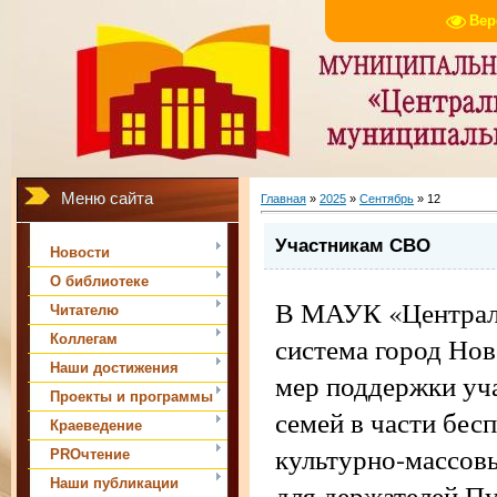
Вер
Меню сайта
Главная
»
2025
»
Сентябрь
»
12
Участникам СВО
Новости
О библиотеке
В МАУК «Централ
Читателю
Коллегам
система город Нов
Наши достижения
мер поддержки уч
Проекты и программы
семей в части бес
Краеведение
культурно-массовы
PROчтение
Наши публикации
для держателей П