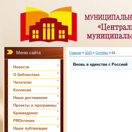
Меню сайта
Главная
»
2025
»
Октябрь
»
01
Вновь в единстве с Россией
Новости
О библиотеке
Читателю
Коллегам
Наши достижения
Проекты и программы
Краеведение
PROчтение
Наши публикации