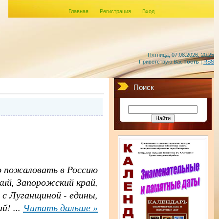
Главная
Регистрация
Вход
Пятница, 07.08.2026, 20:25
Приветствую Вас
Гость
|
RSS
Поиск
 пожаловать в Россию
кий, Запорожский край,
 с Луганщиной - едины,
ай!
...
Читать дальше »