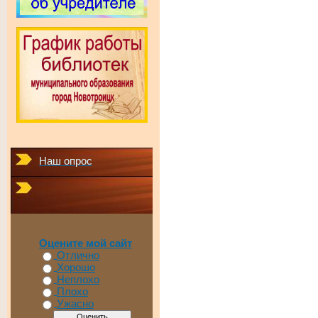
Наш опрос
Оцените мой сайт
Отлично
Хорошо
Неплохо
Плохо
Ужасно