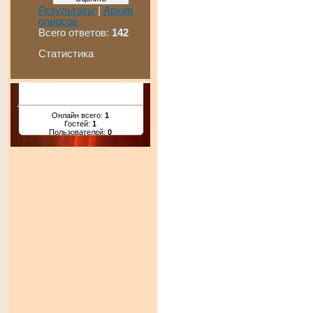
Результаты
|
Архив
опросов
Всего ответов:
142
Статистика
Онлайн всего:
1
Гостей:
1
Пользователей:
0