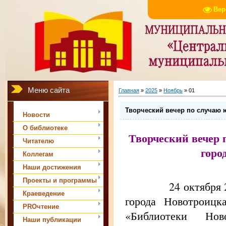
Вер
Меню сайта
Главная
»
2025
»
Ноябрь
»
01
Творческий вечер по случаю 
Новости
О библиотеке
Творческий вечер 
Читателю
горо
Коллегам
Наши достижения
Проекты и программы
24 октября 20
Краеведение
города Новотроицк
PROчтение
«Библиотеки Нов
Наши публикации