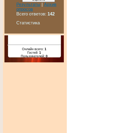
Результаты
|
Архив
опросов
Всего ответов:
142
Статистика
Онлайн всего:
1
Гостей:
1
Пользователей:
0