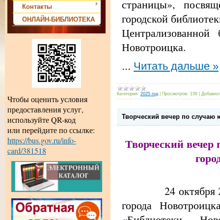
страницы», посвящ
Контакты
городской библиотек
ОНЛАЙН-БИБЛИОТЕКА
Централизованной 
Новотроицка.
...
Читать дальше »
Категория:
2025 год
|
Просмотров:
156
|
Добавил
Чтобы оценить условия
предоставления услуг,
Творческий вечер по случаю 
используйте QR-код
или перейдите по ссылке:
https://bus.gov.ru/info-
Творческий вечер 
card/381518
горо
24 октября 20
города Новотроицк
«Библиотеки Нов