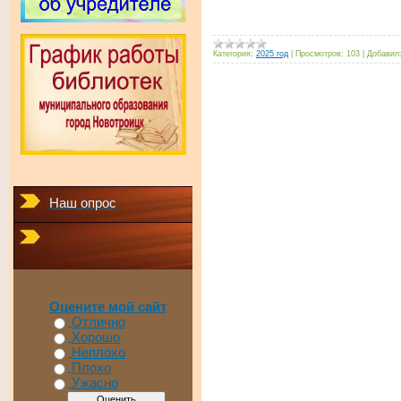
Категория:
2025 год
|
Просмотров:
103
|
Добавил
Наш опрос
Оцените мой сайт
Отлично
Хорошо
Неплохо
Плохо
Ужасно