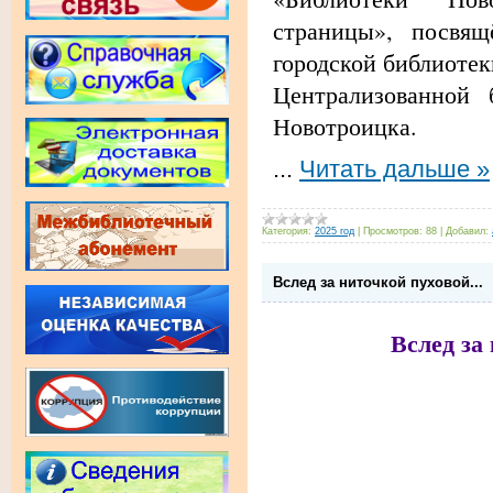
страницы», посвящ
городской библиотек
Централизованной 
Новотроицка.
...
Читать дальше »
Категория:
2025 год
|
Просмотров:
88
|
Добавил:
Вслед за ниточкой пуховой...
Вслед за