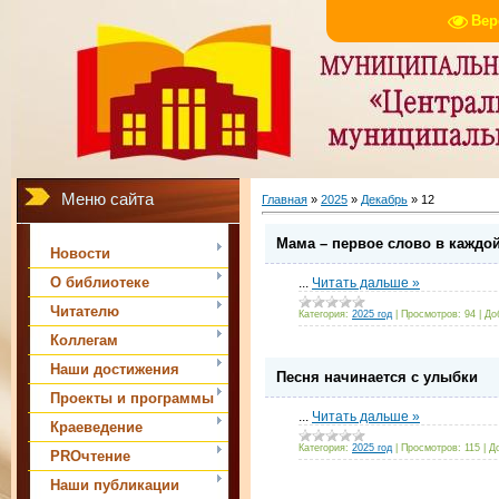
Вер
Меню сайта
Главная
»
2025
»
Декабрь
»
12
Мама – первое слово в каждо
Новости
О библиотеке
...
Читать дальше »
Читателю
Категория:
2025 год
|
Просмотров:
94
|
До
Коллегам
Наши достижения
Песня начинается с улыбки
Проекты и программы
...
Читать дальше »
Краеведение
Категория:
2025 год
|
Просмотров:
115
|
Д
PROчтение
Наши публикации