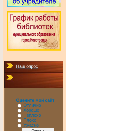
Наш опрос
Оцените мой сайт
Отлично
Хорошо
Неплохо
Плохо
Ужасно