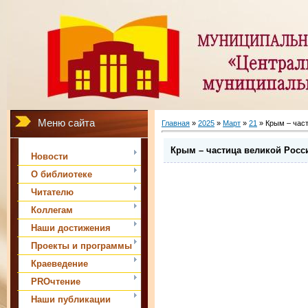
Меню сайта
Главная
»
2025
»
Март
»
21
» Крым – час
Крым – частица великой Росс
Новости
О библиотеке
Читателю
Коллегам
Наши достижения
Проекты и программы
Краеведение
PROчтение
Наши публикации