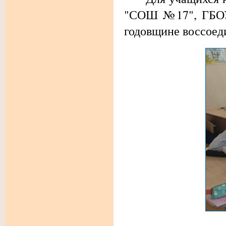
"СОШ №17", ГБОУ
годовщине воссоед