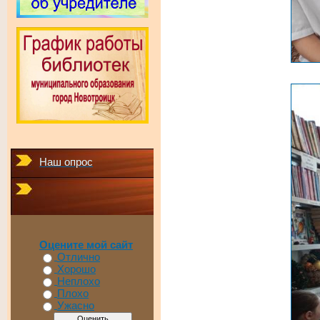
Наш опрос
Оцените мой сайт
Отлично
Хорошо
Неплохо
Плохо
Ужасно