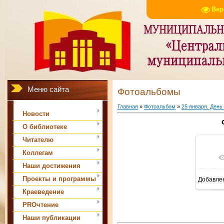
Вер
Меню сайта
Фотоальбомы
Главная
»
Фотоальбом
»
25 января. День
Новости
О библиотеке
Читателю
Коллегам
Наши достижения
Проекты и программы
Добавле
Краеведение
PROчтение
Наши публикации