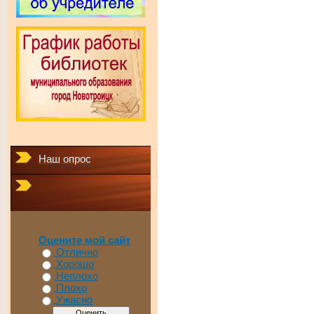
Наш опрос
Оцените мой сайт
Отлично
Хорошо
Неплохо
Плохо
Ужасно