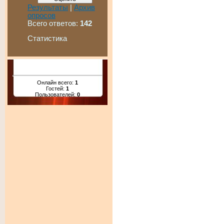
Результаты
|
Архив
опросов
Всего ответов:
142
Статистика
Онлайн всего:
1
Гостей:
1
Пользователей:
0