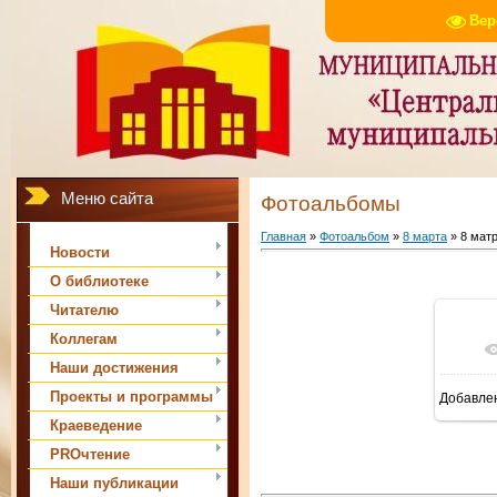
Вер
Меню сайта
Фотоальбомы
Главная
»
Фотоальбом
»
8 марта
» 8 мат
Новости
О библиотеке
Читателю
Коллегам
В 
Наши достижения
Проекты и программы
Добавле
Краеведение
PROчтение
Наши публикации