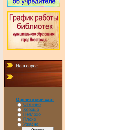
Наш опрос
Оцените мой сайт
Отлично
Хорошо
Неплохо
Плохо
Ужасно