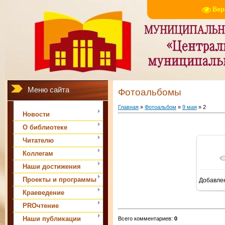
Вер
Меню сайта
Фотоальбомы
Главная
»
Фотоальбом
»
9 мая
» 2
Новости
О библиотеке
Читателю
Коллегам
Наши достижения
Проекты и программы
Добавле
Краеведение
PROчтение
Наши публикации
Всего комментариев
:
0