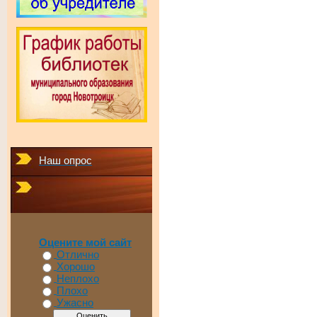
Наш опрос
Оцените мой сайт
Отлично
Хорошо
Неплохо
Плохо
Ужасно